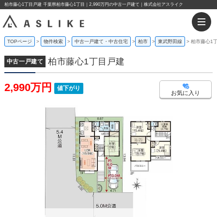
柏市藤心1丁目戸建 千葉県柏市藤心1丁目｜2,990万円の中古一戸建て｜株式会社アスライク
TOPページ
物件検索
中古一戸建て・中古住宅
柏市
東武野田線
柏市藤心1
柏市藤心1丁目戸建
中古一戸建て
2,990万円
値下がり
お気に入り