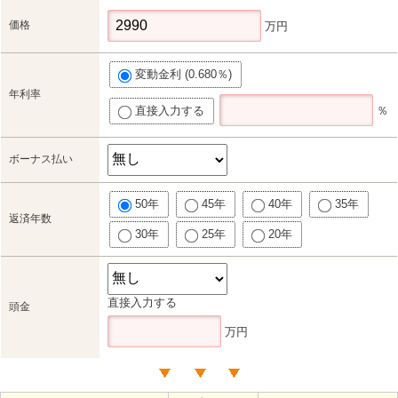
価格
万円
変動金利 (0.680％)
年利率
直接入力する
％
ボーナス払い
50年
45年
40年
35年
返済年数
30年
25年
20年
直接入力する
頭金
万円