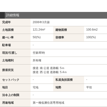
詳細情報
完成年
2006年3月築
121.24m²
100.6m
2
土地面積
建物面積
50(%)
100(%)
建ぺい率
容積率
-
駐車場
現況/引渡し
空家/即時
土地権利
所有権
接道: 南 公道 道路幅: 5ｍ
接道状況
接道: 西 公道 道路幅: 5.4ｍ
-
-
セットバック
私道負担面積
地目
宅地
地勢
平坦
-
法令上の制限
用途地域
第一種低層住居専用地域