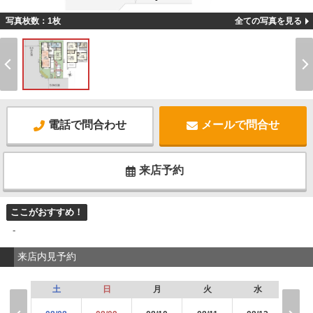
-
写真枚数：1枚
全ての写真を見る
電話で問合わせ
メールで問合せ
来店予約
ここがおすすめ！
-
来店内見予約
土
日
月
火
水
木