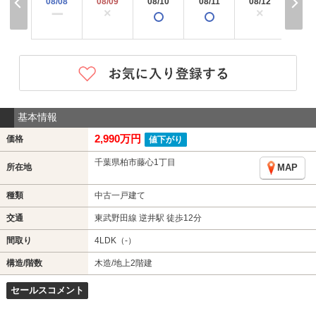
08/08
08/09
08/10
08/11
08/12
08/
×
×
×
ー
基本情報
2,990万円
価格
値下がり
千葉県柏市藤心1丁目
所在地
MAP
種類
中古一戸建て
交通
東武野田線 逆井駅 徒歩12分
間取り
4LDK（-）
構造/階数
木造/地上2階建
セールスコメント