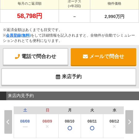
ボーナス
毎月のご返済額
物件価格
(×年2回)
58,798円
－
2,990万円
※返済金額はあくまでも目安です。
※
会員登録(無料)
をして詳細情報を記入されますと、全物件が自動でシミュレー
ションされとても便利になります。
電話で問合わせ
メールで問合せ
来店予約
来店内見予約
土
日
月
火
水
木
08/08
08/09
08/10
08/11
08/12
08/
×
×
×
ー