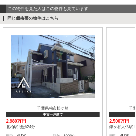
この物件を見た人はこの物件も見ています
同じ価格帯の物件はこちら
千葉県柏市松ケ崎
千
中古一戸建て
2,980万円
2,500万円
北柏駅 徒歩24分
鎌ヶ谷大仏駅 
4LDK
4LDK
間取
築年
間取