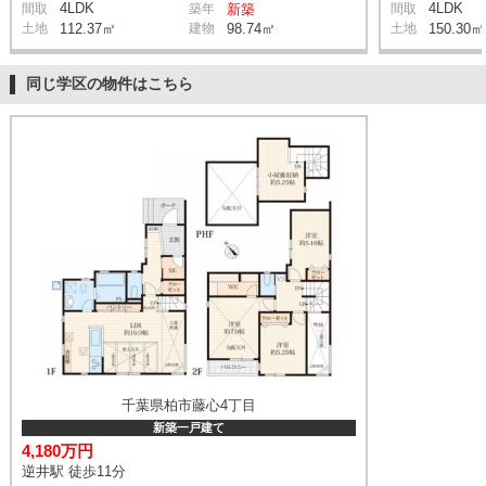
4LDK
4LDK
間取
築年
新築
間取
土地
112.37㎡
建物
98.74㎡
土地
150.30㎡
同じ学区の物件はこちら
千葉県柏市藤心4丁目
新築一戸建て
4,180万円
逆井駅 徒歩11分