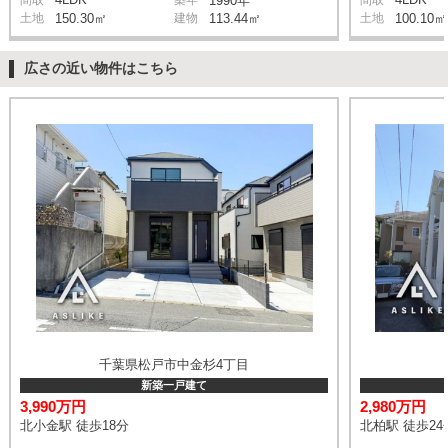
1990年
土地
150.30㎡
建物
113.44㎡
土地
100.10㎡
広さの近い物件はこちら
千葉県松戸市中金杉4丁目
新築一戸建て
3,990万円
2,980万円
北小金駅 徒歩18分
北柏駅 徒歩24