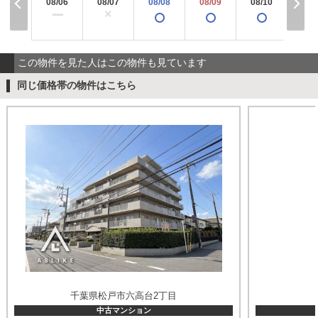
08/06
08/07
08/08
08/09
08/10
08/
×
ー
この物件を見た人はこの物件も見ています
同じ価格帯の物件はこちら
千葉県松戸市六高台2丁目
中古マンション