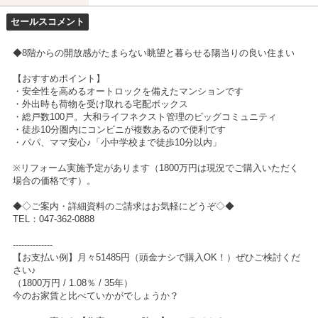
セールスコメント
◆8階からの開放感がたまらない眺望と暮らせる陽当りの良い住まい
【おすすめポイント】
・安全性を高めるオートロックを備えたマンションです
・外出時も荷物を受け取れる宅配ボックス
・総戸数100戸。大和ライフネクスト管理のビッグコミュニティ
・徒歩10分圏内にコンビニが複数あるので便利です
・パパ、ママ安心♪「小中学校まで徒歩10分以内」
※リフォーム実施予定があります（1800万円は現況でご購入いただく
場合の価格です）。
◆◇ご案内・詳細資料のご請求はお気軽にどうぞ◇◆
TEL：047-362-0888
--------------
【お支払い例】月々51485円（頭金ナシで購入OK！）ぜひご検討くだ
さい♪
（1800万円 / 1.08％ / 35年）
今のお家賃と比べていかがでしょうか？