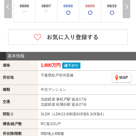
08/06
08/07
08/08
08/09
08/10
08/
×
ー
基本情報
1,800万円
価格
値下がり
千葉県松戸市河原塚
所在地
MAP
種類
中古マンション
北総鉄道 東松戸駅 徒歩17分
交通
北総鉄道 松飛台駅 徒歩27分
間取り
3LDK（LDK13.8/和室6/洋室6.3/洋室4）
構造/総戸数
RC造/101戸
所在階/階数
8階/地上8階建