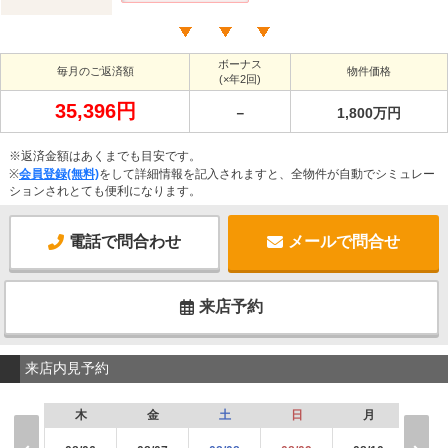
ボーナス
毎月のご返済額
物件価格
(×年2回)
35,396円
－
1,800万円
※返済金額はあくまでも目安です。
※
会員登録(無料)
をして詳細情報を記入されますと、全物件が自動でシミュレー
ションされとても便利になります。
電話で問合わせ
メールで問合せ
来店予約
来店内見予約
木
金
土
日
月
火