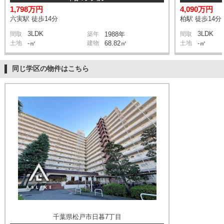
1,798万円
4,090万円
六実駅 徒歩14分
柏駅 徒歩14分
3LDK
3LDK
間取
築年
1988年
間取
土地
-㎡
建物
68.82㎡
土地
-㎡
同じ学区の物件はこちら
千葉県松戸市日暮7丁目