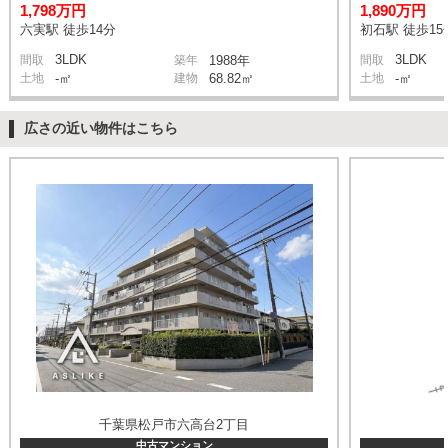
1,798万円
1,890万円
六実駅 徒歩14分
初石駅 徒歩15
3LDK
3LDK
間取
築年
1988年
間取
土地
-㎡
建物
68.82㎡
土地
-㎡
広さの近い物件はこちら
千葉県松戸市六高台2丁目
中古マンション