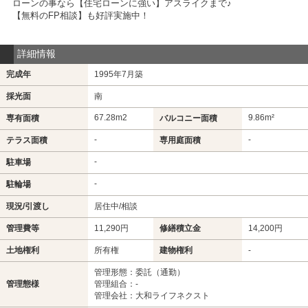
ローンの事なら【住宅ローンに強い】アスライクまで♪
【無料のFP相談】も好評実施中！
詳細情報
完成年
1995年7月築
採光面
南
67.28m
2
9.86m²
専有面積
バルコニー面積
-
-
テラス面積
専用庭面積
-
駐車場
-
駐輪場
現況/引渡し
居住中/相談
管理費等
11,290円
修繕積立金
14,200円
土地権利
所有権
建物権利
-
管理形態：委託（通勤）
管理態様
管理組合：-
管理会社：大和ライフネクスト