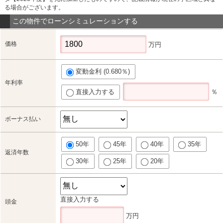
る場合がございます。
この物件でローンシミュレーションする
価格
万円
変動金利 (0.680％)
年利率
直接入力する
％
ボーナス払い
50年
45年
40年
35年
返済年数
30年
25年
20年
直接入力する
頭金
万円