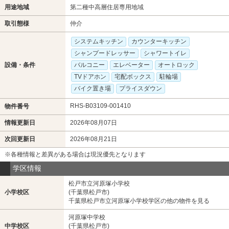
用途地域
第二種中高層住居専用地域
取引態様
仲介
システムキッチン
カウンターキッチン
シャンプードレッサー
シャワートイレ
設備・条件
バルコニー
エレベーター
オートロック
TVドアホン
宅配ボックス
駐輪場
バイク置き場
プライスダウン
RHS-B03109-001410
物件番号
情報更新日
2026年08月07日
次回更新日
2026年08月21日
※各種情報と差異がある場合は現況優先となります
学区情報
松戸市立河原塚小学校
小学校区
(千葉県松戸市)
千葉県松戸市立河原塚小学校学区の他の物件を見る
河原塚中学校
中学校区
(千葉県松戸市)