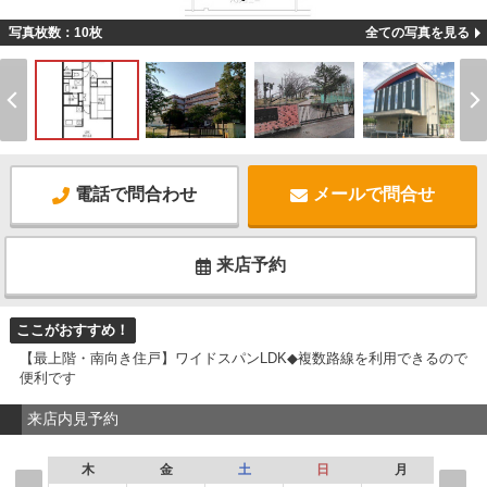
-
写真枚数：10枚
全ての写真を見る
電話で問合わせ
メールで問合せ
来店予約
ここがおすすめ！
【最上階・南向き住戸】ワイドスパンLDK◆複数路線を利用できるので
便利です
来店内見予約
木
金
土
日
月
火