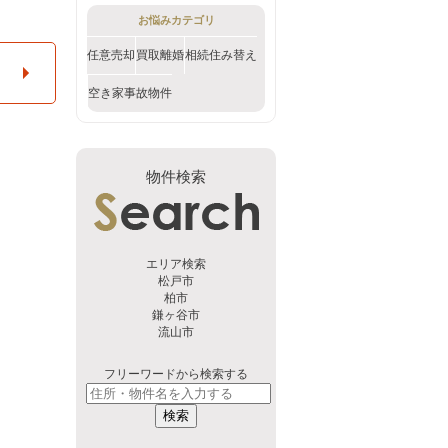
お悩みカテゴリ
任意売却
買取
離婚
相続
住み替え
空き家
事故物件
物件検索
エリア検索
松戸市
柏市
鎌ヶ谷市
流山市
フリーワードから検索する
検索