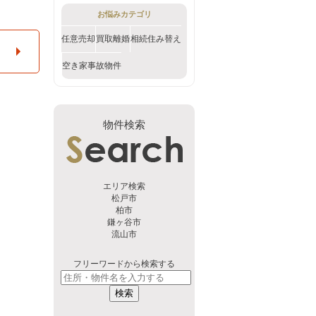
お悩みカテゴリ
任意売却
買取
離婚
相続
住み替え
空き家
事故物件
物件検索
エリア検索
松戸市
柏市
鎌ヶ谷市
流山市
フリーワードから検索する
検索