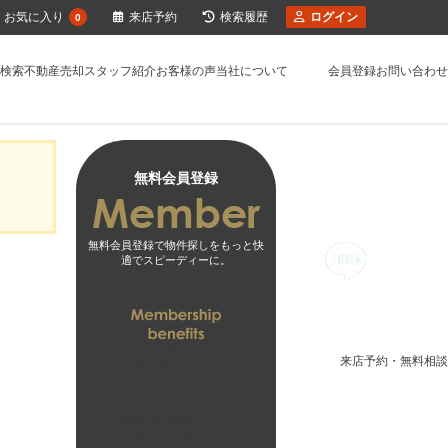
お気に入り
来店予約
検索履歴
ログイン
0
検索
不動産売却
スタッフ紹介
お客様の声
当社について
会員登録
お問い合わせ
無料会員登録
無料会員登録で物件探しをもっと快
適でスピーディーに。
01
未公開物件がすべて
来店予約・無料相談
閲覧可能になります
02
会員専用マイページで
より探しやすくなります
03
お客様の希望に合った
無料会員登録はこちら
新着物件をお届けします
ログインはこちら