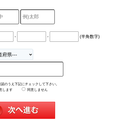
-
-
(半角数字)
確認のうえ下記にチェックして下さい。
意します
同意しません