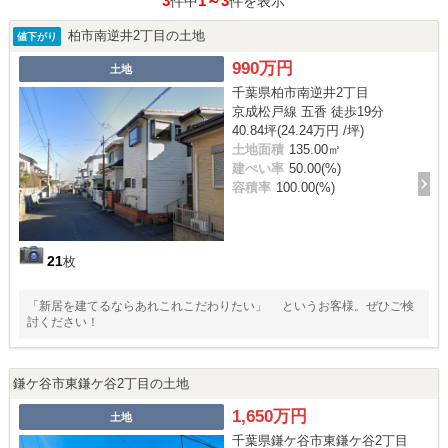
3
1～3
件中
件を表示
柏市南逆井2丁目の土地
値下がり
990万円
土地
千葉県柏市南逆井2丁目
京成松戸線 五香 徒歩19分
40.84坪(24.24万円 /坪)
土地面積
135.00㎡
建ぺい率
50.00(%)
容積率
100.00(%)
21
枚
「新居を建てるならあれこれこだわりたい」 というお客様。ぜひご検
討ください！
鎌ケ谷市東鎌ケ谷2丁目の土地
1,650万円
土地
千葉県鎌ケ谷市東鎌ケ谷2丁目