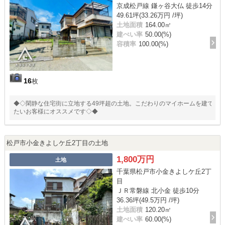
京成松戸線 鎌ヶ谷大仏 徒歩14分
49.61坪(33.26万円 /坪)
土地面積
164.00㎡
建ぺい率
50.00(%)
容積率
100.00(%)
16
枚
◆◇閑静な住宅街に立地する49坪超の土地。こだわりのマイホームを建て
たいお客様にオススメです◇◆
松戸市小金きよしケ丘2丁目の土地
1,800万円
土地
千葉県松戸市小金きよしケ丘2丁
目
ＪＲ常磐線 北小金 徒歩10分
36.36坪(49.5万円 /坪)
土地面積
120.20㎡
建ぺい率
60.00(%)