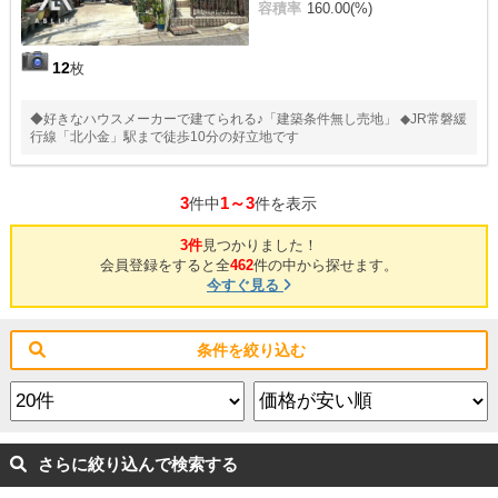
容積率
160.00(%)
12
枚
◆好きなハウスメーカーで建てられる♪「建築条件無し売地」 ◆JR常磐緩
行線「北小金」駅まで徒歩10分の好立地です
3
1～3
件中
件を表示
3件
見つかりました！
会員登録をすると全
462
件の中から探せます。
今すぐ見る
条件を絞り込む
さらに絞り込んで検索する