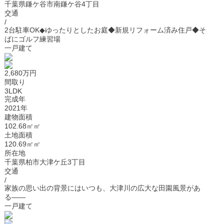
千葉県鎌ケ谷市南鎌ケ谷4丁目
交通
/
2台駐車OK◆ゆったりとしたお庭◆新規リフォーム済み住戸◆そ
ばにゴルフ練習場
一戸建て
2,680万円
間取り
3LDK
完成年
2021年
建物面積
102.68㎡㎡
土地面積
120.69㎡㎡
所在地
千葉県柏市大津ケ丘3丁目
交通
/
家族の思い出の背景にはいつも、大津川の広大な田園風景があ
る――
一戸建て