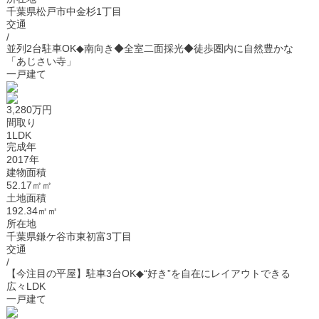
千葉県松戸市中金杉1丁目
交通
/
並列2台駐車OK◆南向き◆全室二面採光◆徒歩圏内に自然豊かな
「あじさい寺」
一戸建て
3,280万円
間取り
1LDK
完成年
2017年
建物面積
52.17㎡㎡
土地面積
192.34㎡㎡
所在地
千葉県鎌ケ谷市東初富3丁目
交通
/
【今注目の平屋】駐車3台OK◆“好き”を自在にレイアウトできる
広々LDK
一戸建て