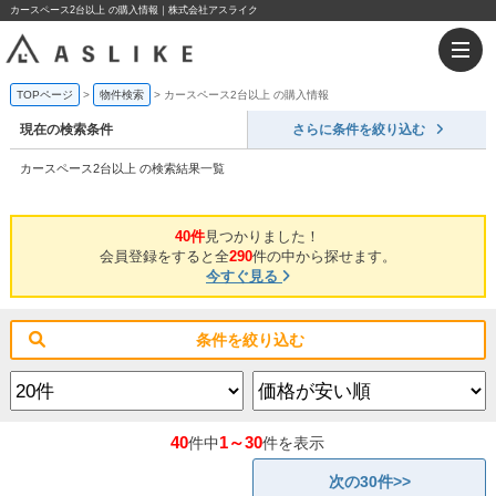
カースペース2台以上 の購入情報｜株式会社アスライク
TOPページ
物件検索
カースペース2台以上 の購入情報
現在の検索条件
さらに条件を絞り込む
カースペース2台以上 の検索結果一覧
40件
見つかりました！
会員登録をすると全
290
件の中から探せます。
今すぐ見る
条件を絞り込む
40
1～30
件中
件を表示
次の30件>>