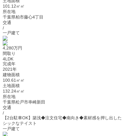
土地面積
101.12㎡㎡
所在地
千葉県柏市藤心4丁目
交通
/
一戸建て
4,280万円
間取り
4LDK
完成年
2021年
建物面積
100.61㎡㎡
土地面積
132.24㎡㎡
所在地
千葉県松戸市串崎新田
交通
/
【2台駐車OK】築浅◆注文住宅◆南向き◆素材感を押し出した
シックなテイスト
一戸建て