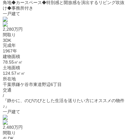
角地◆カースペース◆特別感と開放感を演出するリビング吹抜
け◆事務所付き
一戸建て
2,280万円
間取り
3DK
完成年
1967年
建物面積
78.55㎡㎡
土地面積
124.57㎡㎡
所在地
千葉県鎌ケ谷市東道野辺6丁目
交通
/
『静かに、のびのびとした生活を送りたい方にオススメの物件
♪』
一戸建て
2,480万円
間取り
4LDK