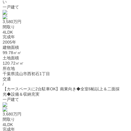
い
一戸建て
3,580万円
間取り
4LDK
完成年
2005年
建物面積
99.78㎡㎡
土地面積
120.72㎡㎡
所在地
千葉県流山市西初石1丁目
交通
/
【カースペースに2台駐車OK】南東向き◆全室6帖以上＆二面採
光◆設備＆収納充実
一戸建て
3,680万円
間取り
4LDK
完成年