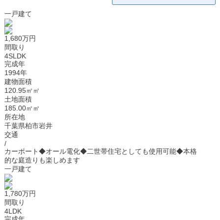
一戸建て
1,680万円
間取り
4SLDK
完成年
1994年
建物面積
120.95㎡㎡
土地面積
185.00㎡㎡
所在地
千葉県柏市岩井
交通
/
カーポート◆オール電化◆二世帯住宅としても使用可能◆本格
的な庭造りも楽しめます
一戸建て
1,780万円
間取り
4LDK
完成年