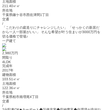
土地面積
211.40㎡㎡
所在地
千葉県鎌ケ谷市西佐津間1丁目
交通
/
「こだわりの庭造りにチャレンジしたい」 「せっかくの新居だ
から一人一部屋がいい」 そんな希望が叶う住まいが3000万円を
切る価格で登場♪
一戸建て
2,980万円
間取り
4LDK
完成年
2017年
建物面積
103.51㎡㎡
土地面積
122.36㎡㎡
所在地
千葉県柏市南増尾4丁目
交通
/
2台駐車OK◆カーポート◆設備充実◆収納豊富◆住環境が良好な