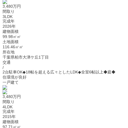
3,480万円
間取り
3LDK
完成年
2026年
建物面積
99.98㎡㎡
土地面積
116.46㎡㎡
所在地
千葉県柏市大津ケ丘1丁目
交通
/
2台駐車OK◆18帖を超える広々としたLDK◆全室6帖以上◆庭◆
住環境が良好
一戸建て
3,480万円
間取り
4LDK
完成年
2015年
建物面積
97.71㎡㎡