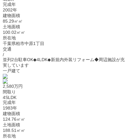
完成年
2002年
建物面積
85.29㎡㎡
土地面積
100.02㎡㎡
所在地
千葉県柏市中原1丁目
交通
/
並列2台駐車OK◆4LDK◆新規内外装リフォーム◆周辺施設が充
実しています
一戸建て
2,580万円
間取り
4SLDK
完成年
1983年
建物面積
124.76㎡㎡
土地面積
188.51㎡㎡
所在地