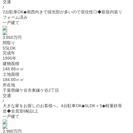
交通
/
2台駐車OK◆南西向きで採光部が多いので居住性◎◆新規内装リ
フォーム済み
一戸建て
3,850万円
間取り
5SLDK
完成年
1995年
建物面積
148.88㎡㎡
土地面積
184.00㎡㎡
所在地
千葉県鎌ケ谷市東鎌ケ谷2丁目
交通
/
大きな家をお探しのお客様へ。4台駐車OK◆5LDK＋S◆軽量鉄骨
造◆全居室6帖以上
一戸建て
3,980万円