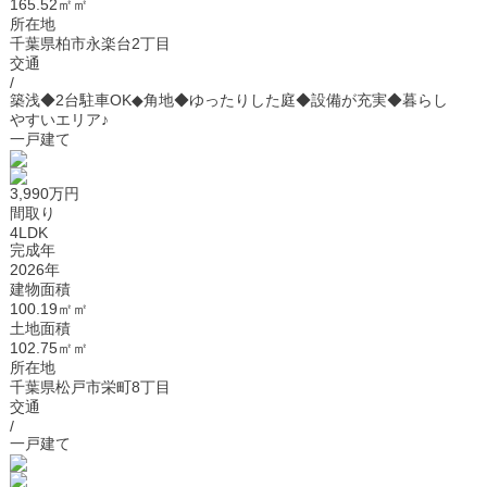
165.52㎡㎡
所在地
千葉県柏市永楽台2丁目
交通
/
築浅◆2台駐車OK◆角地◆ゆったりした庭◆設備が充実◆暮らし
やすいエリア♪
一戸建て
3,990万円
間取り
4LDK
完成年
2026年
建物面積
100.19㎡㎡
土地面積
102.75㎡㎡
所在地
千葉県松戸市栄町8丁目
交通
/
一戸建て