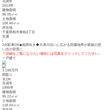
完成年
2013年
建物面積
96.05㎡㎡
土地面積
108.40㎡㎡
所在地
千葉県柏市東柏2丁目
交通
/
2台駐車OK◆南西向き◆大津川沿いに広がる田園地帯が家族の思
い出の背景に
＊
詳細をご覧になりたい場合には写真をクリックしてください。
一戸建て
3,199万円
間取り
3LDK
完成年
1995年
建物面積
95.22㎡㎡
土地面積
118.03㎡㎡
所在地