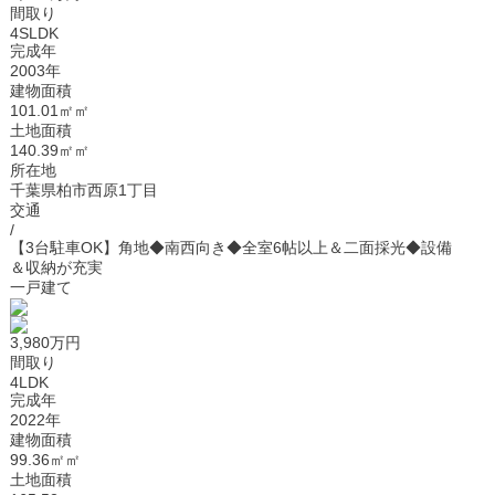
間取り
4SLDK
完成年
2003年
建物面積
101.01㎡㎡
土地面積
140.39㎡㎡
所在地
千葉県柏市西原1丁目
交通
/
【3台駐車OK】角地◆南西向き◆全室6帖以上＆二面採光◆設備
＆収納が充実
一戸建て
3,980万円
間取り
4LDK
完成年
2022年
建物面積
99.36㎡㎡
土地面積