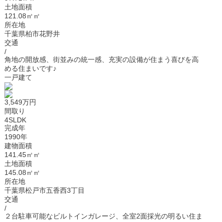
土地面積
121.08㎡㎡
所在地
千葉県柏市花野井
交通
/
角地の開放感、街並みの統一感、充実の設備が住まう喜びを高
める住まいです♪
一戸建て
3,549万円
間取り
4SLDK
完成年
1990年
建物面積
141.45㎡㎡
土地面積
145.08㎡㎡
所在地
千葉県松戸市五香西3丁目
交通
/
２台駐車可能なビルトインガレージ、全室2面採光の明るい住ま