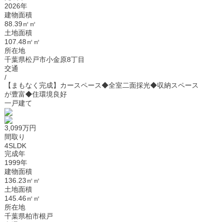
2026年
建物面積
88.39㎡㎡
土地面積
107.48㎡㎡
所在地
千葉県松戸市小金原8丁目
交通
/
【まもなく完成】カースペース◆全室二面採光◆収納スペース
が豊富◆住環境良好
一戸建て
3,099万円
間取り
4SLDK
完成年
1999年
建物面積
136.23㎡㎡
土地面積
145.46㎡㎡
所在地
千葉県柏市根戸