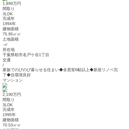
1,898万円
間取り
3LDK
完成年
1994年
建物面積
75.95㎡㎡
土地面積
-㎡
所在地
千葉県柏市名戸ケ谷1丁目
交通
/
家族でのびのび暮らせる住まい◆全居室6帖以上◆新規リノベ完
了◆住環境良好
マンション
2,190万円
間取り
3LDK
完成年
1995年
建物面積
70.53㎡㎡