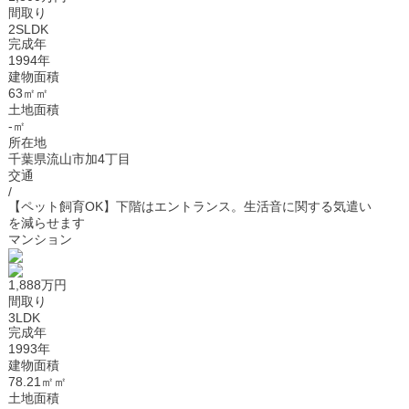
間取り
2SLDK
完成年
1994年
建物面積
63㎡㎡
土地面積
-㎡
所在地
千葉県流山市加4丁目
交通
/
【ペット飼育OK】下階はエントランス。生活音に関する気遣い
を減らせます
マンション
1,888万円
間取り
3LDK
完成年
1993年
建物面積
78.21㎡㎡
土地面積