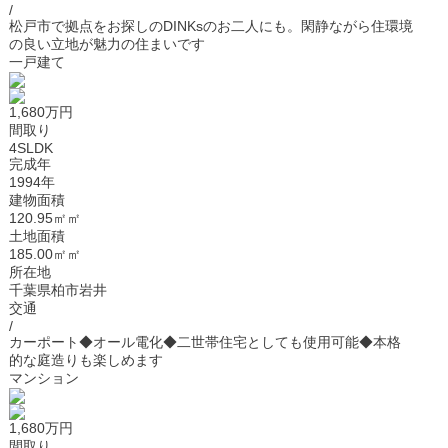
/
松戸市で拠点をお探しのDINKsのお二人にも。閑静ながら住環境
の良い立地が魅力の住まいです
一戸建て
1,680万円
間取り
4SLDK
完成年
1994年
建物面積
120.95㎡㎡
土地面積
185.00㎡㎡
所在地
千葉県柏市岩井
交通
/
カーポート◆オール電化◆二世帯住宅としても使用可能◆本格
的な庭造りも楽しめます
マンション
1,680万円
間取り