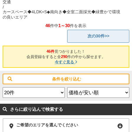
交通
/
カースペース◆4LDK+S◆南向き◆全室二面採光◆緑豊かで環境
の良いエリア
46
1～30
件中
件を表示
次の30件>>
46件
見つかりました！
会員登録をすると全
290
件の中から探せます。
今すぐ見る
条件を絞り込む
さらに絞り込んで検索する
ご希望のエリアを選んでください