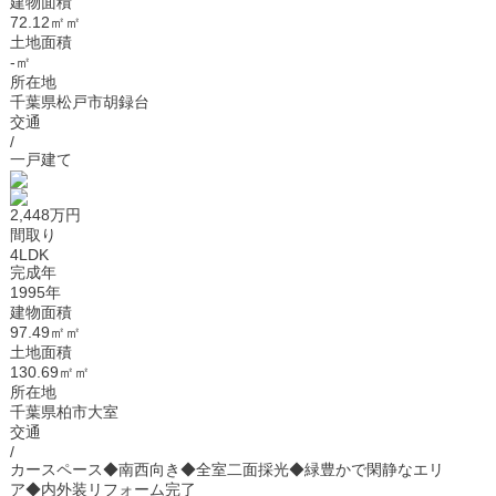
建物面積
72.12㎡㎡
土地面積
-㎡
所在地
千葉県松戸市胡録台
交通
/
一戸建て
2,448万円
間取り
4LDK
完成年
1995年
建物面積
97.49㎡㎡
土地面積
130.69㎡㎡
所在地
千葉県柏市大室
交通
/
カースペース◆南西向き◆全室二面採光◆緑豊かで閑静なエリ
ア◆内外装リフォーム完了