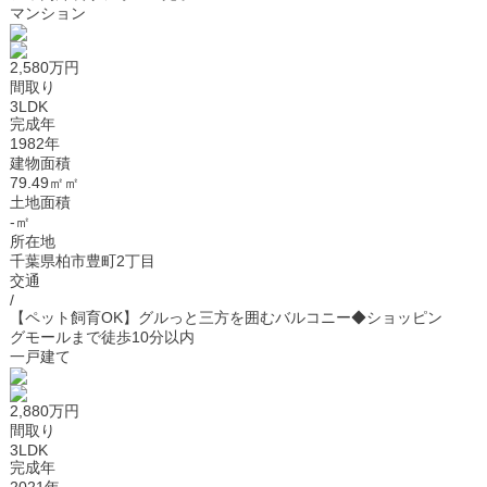
マンション
2,580万円
間取り
3LDK
完成年
1982年
建物面積
79.49㎡㎡
土地面積
-㎡
所在地
千葉県柏市豊町2丁目
交通
/
【ペット飼育OK】グルっと三方を囲むバルコニー◆ショッピン
グモールまで徒歩10分以内
一戸建て
2,880万円
間取り
3LDK
完成年