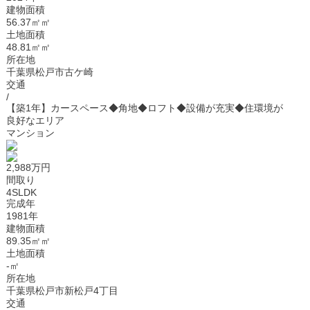
建物面積
56.37㎡㎡
土地面積
48.81㎡㎡
所在地
千葉県松戸市古ケ崎
交通
/
【築1年】カースペース◆角地◆ロフト◆設備が充実◆住環境が
良好なエリア
マンション
2,988万円
間取り
4SLDK
完成年
1981年
建物面積
89.35㎡㎡
土地面積
-㎡
所在地
千葉県松戸市新松戸4丁目
交通