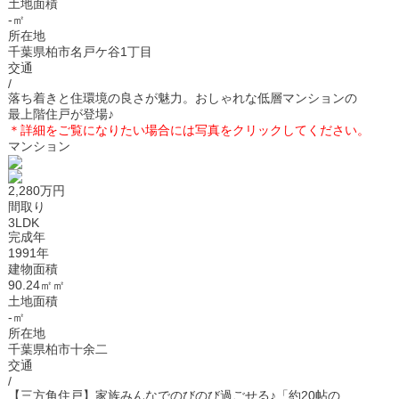
土地面積
-㎡
所在地
千葉県柏市名戸ケ谷1丁目
交通
/
落ち着きと住環境の良さが魅力。おしゃれな低層マンションの
最上階住戸が登場♪
＊
詳細をご覧になりたい場合には写真をクリックしてください。
マンション
2,280万円
間取り
3LDK
完成年
1991年
建物面積
90.24㎡㎡
土地面積
-㎡
所在地
千葉県柏市十余二
交通
/
【三方角住戸】家族みんなでのびのび過ごせる♪「約20帖の