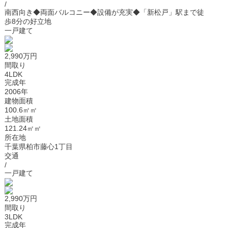
/
南西向き◆両面バルコニー◆設備が充実◆「新松戸」駅まで徒
歩8分の好立地
一戸建て
2,990万円
間取り
4LDK
完成年
2006年
建物面積
100.6㎡㎡
土地面積
121.24㎡㎡
所在地
千葉県柏市藤心1丁目
交通
/
一戸建て
2,990万円
間取り
3LDK
完成年