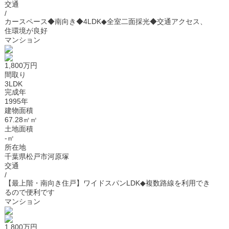
交通
/
カースペース◆南向き◆4LDK◆全室二面採光◆交通アクセス、
住環境が良好
マンション
1,800万円
間取り
3LDK
完成年
1995年
建物面積
67.28㎡㎡
土地面積
-㎡
所在地
千葉県松戸市河原塚
交通
/
【最上階・南向き住戸】ワイドスパンLDK◆複数路線を利用でき
るので便利です
マンション
1,800万円