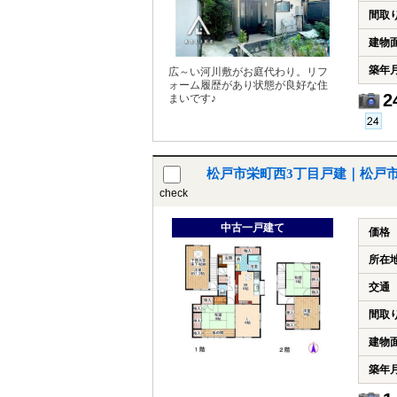
間取
建物
築年
広～い河川敷がお庭代わり。リフ
ォーム履歴があり状態が良好な住
2
まいです♪
松戸市栄町西3丁目戸建｜松戸
check
中古一戸建て
価格
所在
交通
間取
建物
築年