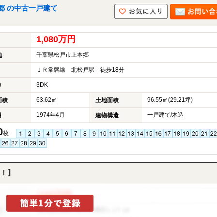
郷 の中古一戸建て
1,080万円
千葉県松戸市上本郷
地
ＪＲ常磐線 北松戸駅 徒歩18分
3DK
り
63.62㎡
96.55㎡(29.21坪)
面積
土地面積
1974年4月
一戸建て/木造
月
建物構造
0
枚
！】