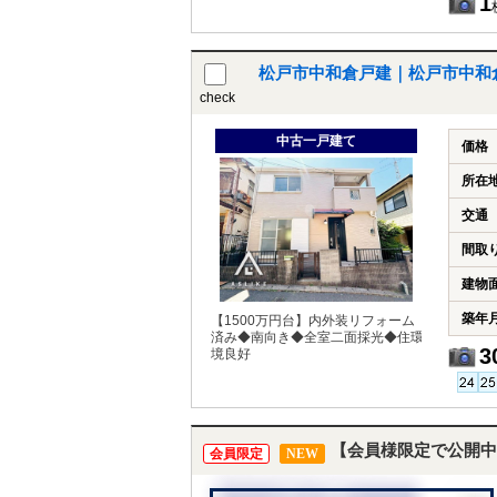
1
松戸市中和倉戸建｜松戸市中和
check
中古一戸建て
価格
所在
交通
間取
建物
築年
【1500万円台】内外装リフォーム
済み◆南向き◆全室二面採光◆住環
3
境良好
【会員様限定で公開中
会員限定
NEW