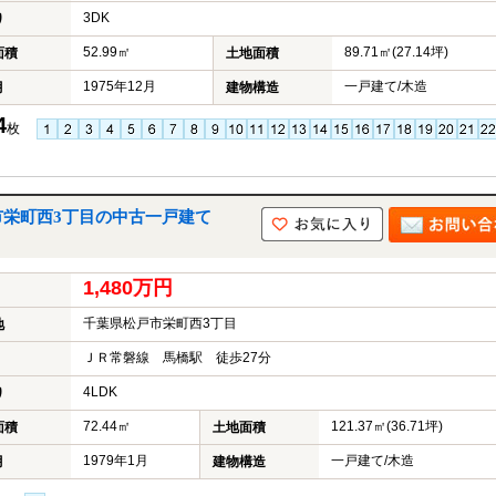
3DK
り
52.99㎡
89.71㎡(27.14坪)
面積
土地面積
1975年12月
一戸建て/木造
月
建物構造
4
枚
市栄町西3丁目の中古一戸建て
1,480万円
千葉県松戸市栄町西3丁目
地
ＪＲ常磐線 馬橋駅 徒歩27分
4LDK
り
72.44㎡
121.37㎡(36.71坪)
面積
土地面積
1979年1月
一戸建て/木造
月
建物構造