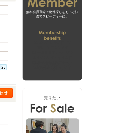
無料会員登録で物件探しをもっと快
適でスピーディーに。
01
未公開物件がすべて
閲覧可能になります
02
会員専用マイページで
より探しやすくなります
03
お客様の希望に合った
無料会員登録はこちら
新着物件をお届けします
ログインはこちら
売りたい