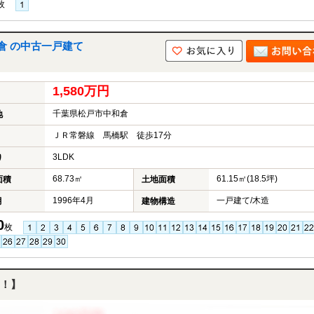
枚
倉 の中古一戸建て
1,580万円
千葉県松戸市中和倉
地
ＪＲ常磐線 馬橋駅 徒歩17分
3LDK
り
68.73㎡
61.15㎡(18.5坪)
面積
土地面積
1996年4月
一戸建て/木造
月
建物構造
0
枚
！】