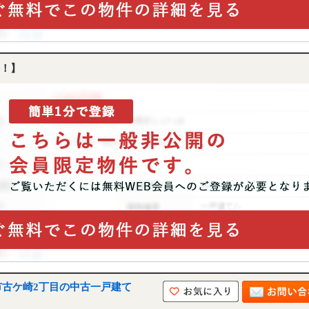
！】
市古ケ崎2丁目の中古一戸建て