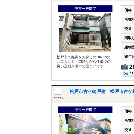
中古一戸建て
価格
所在
交通
間取
建物
築年
松戸市で拠点をお探しのDINKsの
お二人にも。閑静ながら住環境の
2
良い立地が魅力の住まいです
松戸市古ケ崎戸建｜松戸市古ケ
check
中古一戸建て
価格
所在
交通