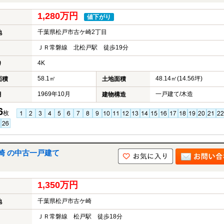
1,280万円
値下がり
千葉県松戸市古ケ崎2丁目
地
ＪＲ常磐線 北松戸駅 徒歩19分
4K
り
58.1㎡
48.14㎡(14.56坪)
面積
土地面積
1969年10月
一戸建て/木造
月
建物構造
6
枚
崎 の中古一戸建て
1,350万円
千葉県松戸市古ケ崎
地
ＪＲ常磐線 松戸駅 徒歩18分