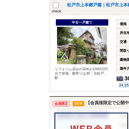
松戸市上本郷戸建｜松戸市上本
check
中古一戸建て
価格
所在
交通
間取
建物
築年
リフォーム済みの3DKが1000万円
台で登場。最寄りはJR「北松戸」
3
駅
【会員様限定で公開中
会員限定
NEW