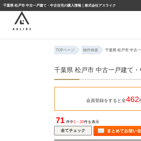
ようこそゲスト様
千葉県 松戸市 中古一戸建て・中古住宅の購入情報｜株式会社アスライク
TOPページ
物件検索
千葉県 松戸市 中古
千葉県 松戸市 中古一戸建て
462
会員登録をすると全
71
件中
1～30
件を表示