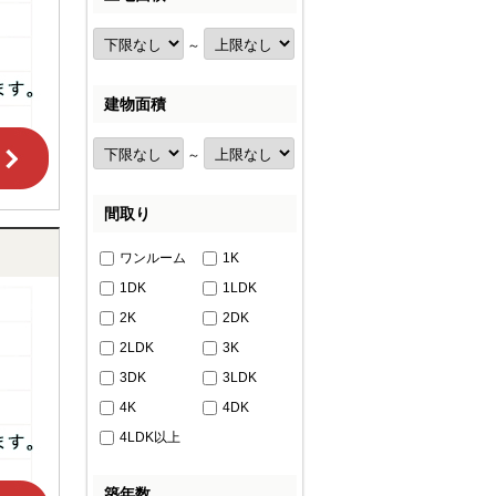
～
建物面積
～
間取り
ワンルーム
1K
1DK
1LDK
2K
2DK
2LDK
3K
3DK
3LDK
4K
4DK
4LDK以上
築年数