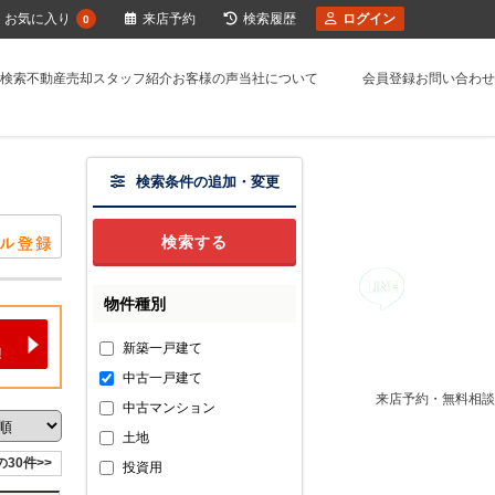
お気に入り
来店予約
検索履歴
ログイン
0
検索
不動産売却
スタッフ紹介
お客様の声
当社について
会員登録
お問い合わせ
検索条件の追加・変更
物件種別
新築一戸建て
中古一戸建て
来店予約・無料相談
中古マンション
土地
の30件>>
投資用