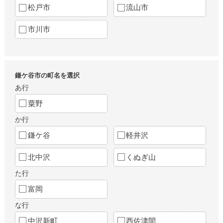
松戸市
流山市
市川市
鎌ケ谷市の町名を選択
あ行
粟野
か行
鎌ケ谷
軽井沢
北中沢
くぬぎ山
た行
富岡
な行
中沢新町
西佐津間