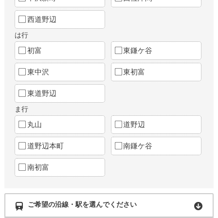
西道野辺
は行
初富
東鎌ケ谷
東中沢
東初富
東道野辺
ま行
丸山
道野辺
道野辺本町
南鎌ケ谷
南初富
ご希望の沿線・駅を選んでください