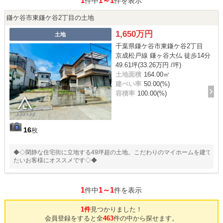
1
1～1
件中
件を表示
鎌ケ谷市東鎌ケ谷2丁目の土地
1,650万円
土地
千葉県鎌ケ谷市東鎌ケ谷2丁目
京成松戸線 鎌ヶ谷大仏 徒歩14分
49.61坪(33.26万円 /坪)
土地面積
164.00㎡
建ぺい率
50.00(%)
容積率
100.00(%)
16
枚
◆◇閑静な住宅街に立地する49坪超の土地。こだわりのマイホームを建て
たいお客様にオススメです◇◆
1
1～1
件中
件を表示
1件
見つかりました！
会員登録をすると全
463
件の中から探せます。