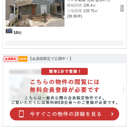
建物面積
106.4㎡
土地面積
128.75㎡
(38.95坪)
10
枚
【会員様限定で公開中！】
会員限定
NEW