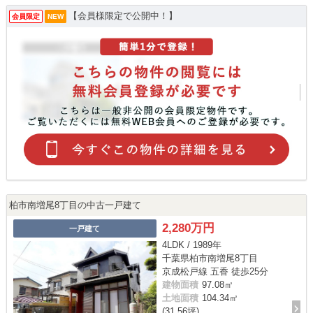
【会員様限定で公開中！】
会員限定
NEW
柏市南増尾8丁目の中古一戸建て
2,280万円
一戸建て
4LDK / 1989年
千葉県柏市南増尾8丁目
京成松戸線 五香 徒歩25分
建物面積
97.08㎡
土地面積
104.34㎡
(31.56坪)