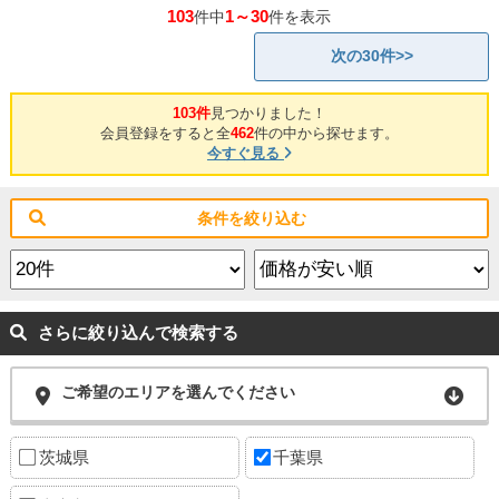
103
1～30
件中
件を表示
次の30件>>
103件
見つかりました！
会員登録をすると全
462
件の中から探せます。
今すぐ見る
条件を絞り込む
さらに絞り込んで検索する
ご希望のエリアを選んでください
茨城県
千葉県