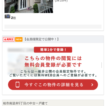
(39.25坪)
2
枚
【会員様限定で公開中！】
会員限定
NEW
柏市南逆井5丁目の中古一戸建て