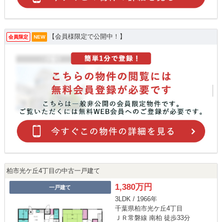
【会員様限定で公開中！】
会員限定
NEW
柏市光ケ丘4丁目の中古一戸建て
1,380万円
一戸建て
3LDK / 1966年
千葉県柏市光ケ丘4丁目
ＪＲ常磐線 南柏 徒歩33分