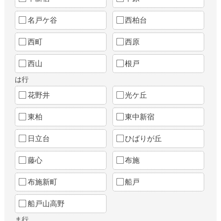
名戸ケ谷
西柏台
西町
西原
西山
根戸
は行
花野井
光ケ丘
東柏
東中新宿
日立台
ひばりが丘
藤心
布施
布施新町
船戸
船戸山高野
ま行