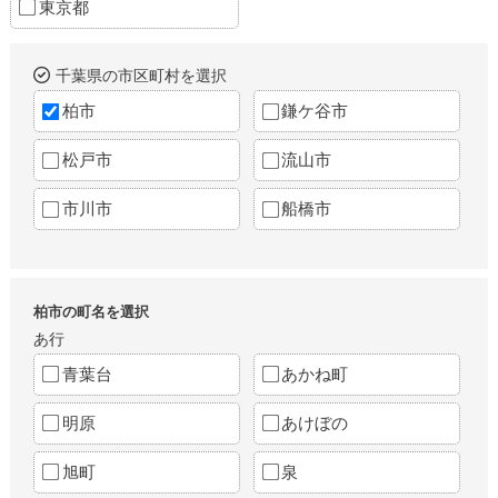
東京都
千葉県の市区町村を選択
柏市
鎌ケ谷市
松戸市
流山市
市川市
船橋市
柏市の町名を選択
あ行
青葉台
あかね町
明原
あけぼの
旭町
泉