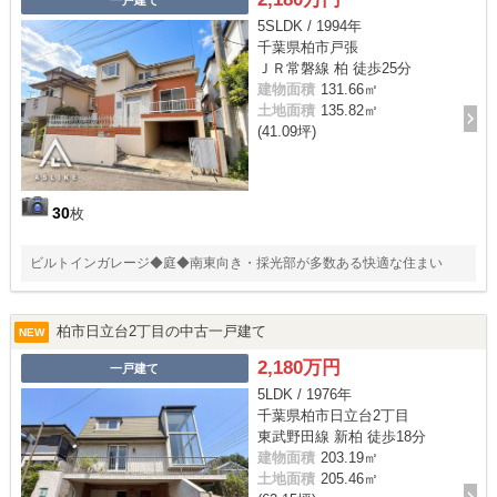
一戸建て
5SLDK / 1994年
千葉県柏市戸張
ＪＲ常磐線 柏 徒歩25分
建物面積
131.66㎡
土地面積
135.82㎡
(41.09坪)
30
枚
ビルトインガレージ◆庭◆南東向き・採光部が多数ある快適な住まい
柏市日立台2丁目の中古一戸建て
NEW
2,180万円
一戸建て
5LDK / 1976年
千葉県柏市日立台2丁目
東武野田線 新柏 徒歩18分
建物面積
203.19㎡
土地面積
205.46㎡