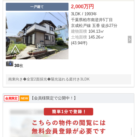
2,000万円
一戸建て
3LDK / 1993年
千葉県柏市南逆井5丁目
京成松戸線 五香 徒歩27分
建物面積
104.13㎡
土地面積
145.26㎡
(43.94坪)
30
枚
南東向き◆全室2面採光◆陽光溢れる庭付き3LDK
【会員様限定で公開中！】
会員限定
NEW