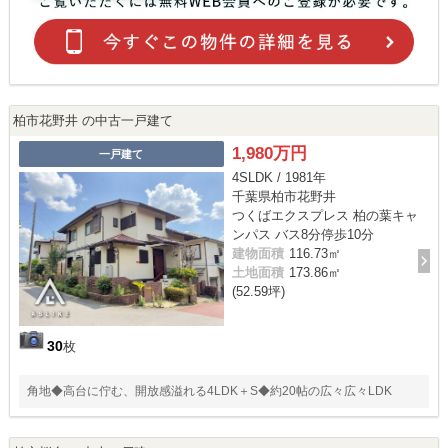
柏市花野井 の中古一戸建て
1,980万円
一戸建て
4SLDK / 1981年
千葉県柏市花野井
つくばエクスプレス 柏の葉キャ
ンパス バス8分停歩10分
建物面積
116.73㎡
土地面積
173.86㎡
(52.59坪)
30
枚
角地◆高台に佇む、開放感溢れる4LDK＋S◆約20帖の広々広々LDK