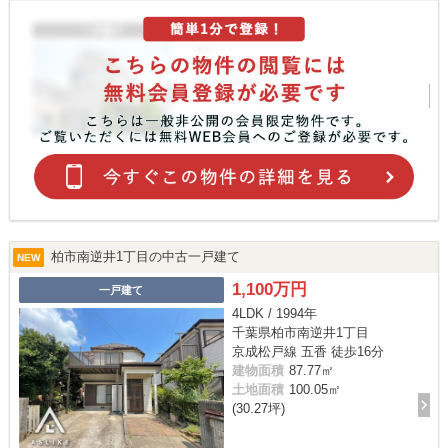
柏市南逆井1丁目の中古一戸建て
NEW
1,100万円
一戸建て
4LDK / 1994年
千葉県柏市南逆井1丁目
京成松戸線 五香 徒歩16分
建物面積
87.77㎡
土地面積
100.05㎡
(30.27坪)