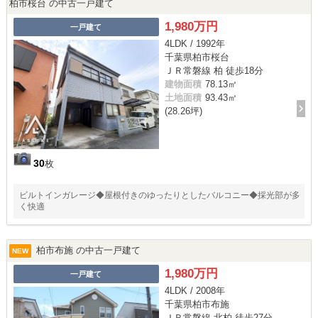
柏市桜台 の中古一戸建て
1,980万円
一戸建て
4LDK / 1992年
千葉県柏市桜台
ＪＲ常磐線 柏 徒歩18分
建物面積
78.13㎡
土地面積
93.43㎡
(28.26坪)
30
枚
ビルトインガレージ◆屋根付きのゆったりとしたバルコニー◆採光部が多
く快適
柏市布施 の中古一戸建て
NEW
1,980万円
一戸建て
4LDK / 2008年
千葉県柏市布施
ＪＲ常磐線 北柏 徒歩27分