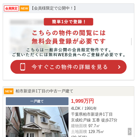
【会員様限定で公開中！】
会員限定
NEW
柏市新逆井1丁目の中古一戸建て
NEW
1,999万円
一戸建て
4LDK / 1991年
千葉県柏市新逆井1丁目
京成松戸線 五香 徒歩27分
建物面積
97.7㎡
土地面積
129.75㎡