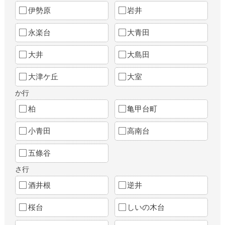
伊勢原
岩井
永楽台
大青田
大井
大島田
大津ケ丘
大室
か行
柏
亀甲台町
小青田
高南台
五條谷
さ行
酒井根
逆井
桜台
しいの木台