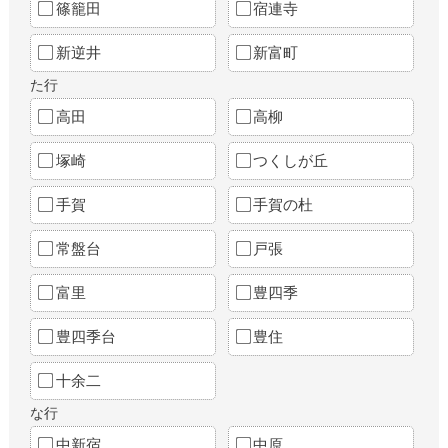
篠籠田
宿連寺
新逆井
新富町
た行
高田
高柳
塚崎
つくしが丘
手賀
手賀の杜
常盤台
戸張
富里
豊四季
豊四季台
豊住
十余二
な行
中新宿
中原