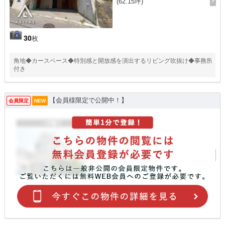
(62.15坪)
30
枚
角地◆カースペース◆特別感と開放感を演出するリビング吹抜け◆事務所
付き
【会員様限定で公開中！】
会員限定
NEW