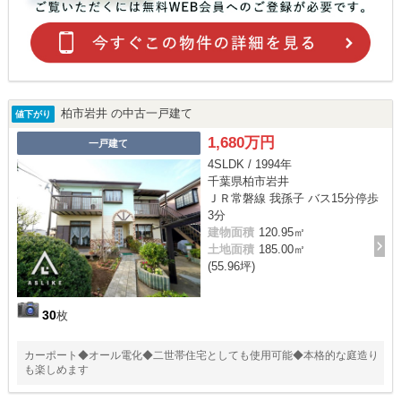
柏市岩井 の中古一戸建て
値下がり
1,680万円
一戸建て
4SLDK / 1994年
千葉県柏市岩井
ＪＲ常磐線 我孫子 バス15分停歩
3分
建物面積
120.95㎡
土地面積
185.00㎡
(55.96坪)
30
枚
カーポート◆オール電化◆二世帯住宅としても使用可能◆本格的な庭造り
も楽しめます