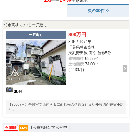
103
1～30
件中
件を表示
次の30件>>
柏市高柳 の中古一戸建て
800万円
一戸建て
3DK / 1974年
千葉県柏市高柳
東武野田線 高柳 徒歩5分
建物面積
68.55㎡
土地面積
74.00㎡
(22.39坪)
30
枚
【800万円】全居室南西向き＆二面採光の快適な住まい◆設備が充実◆駅
チカ
【会員様限定で公開中！】
会員限定
NEW