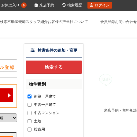
お気に入り
来店予約
検索履歴
ログイン
0
検索
不動産売却
スタッフ紹介
お客様の声
当社について
会員登録
お問い合わせ
検索条件の追加・変更
物件種別
新築一戸建て
中古一戸建て
来店予約・無料相談
中古マンション
土地
投資用