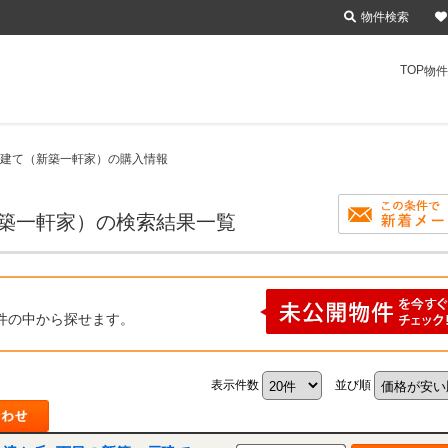
物件検索
TOP
物件
戸建て（新築一軒家）の購入情報
新築一軒家）の検索結果一覧
件の中から探せます。
表示件数
並び順