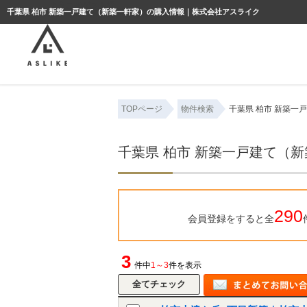
ようこそゲスト様
千葉県 柏市 新築一戸建て（新築一軒家）の購入情報｜株式会社アスライク
TOPページ
物件検索
千葉県 柏市 新築一
千葉県 柏市 新築一戸建て（
290
会員登録をすると全
3
件中
1～3
件を表示