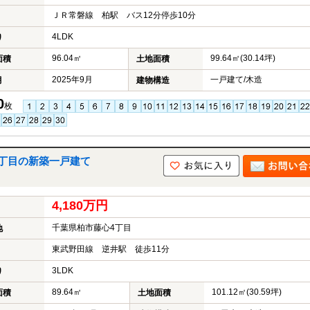
ＪＲ常磐線 柏駅 バス12分停歩10分
4LDK
り
96.04㎡
99.64㎡(30.14坪)
面積
土地面積
2025年9月
一戸建て/木造
月
建物構造
0
枚
4丁目の新築一戸建て
4,180万円
千葉県柏市藤心4丁目
地
東武野田線 逆井駅 徒歩11分
3LDK
り
89.64㎡
101.12㎡(30.59坪)
面積
土地面積