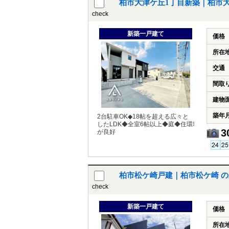
柏市大津ケ丘1丁目新築｜柏市
check
新築一戸建て
価格
所在
交通
間取
建物
築年
2台駐車OK◆18帖を超える広々と
したLDK◆全室6帖以上◆庭◆住環境
3
が良好
柏市松ケ崎戸建｜柏市松ケ崎 
check
新築一戸建て
価格
所在