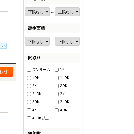
～
建物面積
～
間取り
ワンルーム
1K
1DK
1LDK
2K
2DK
2LDK
3K
3DK
3LDK
4K
4DK
4LDK以上
築年数