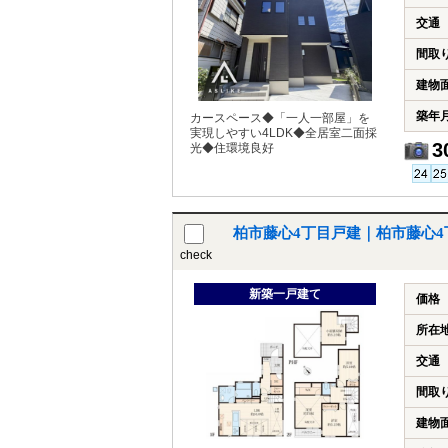
交通
間取
建物
築年
カースペース◆「一人一部屋」を
実現しやすい4LDK◆全居室二面採
3
光◆住環境良好
柏市藤心4丁目戸建｜柏市藤心
check
新築一戸建て
価格
所在
交通
間取
建物