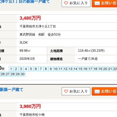
大津ケ丘1丁目の新築一戸建て
3,480万円
千葉県柏市大津ケ丘1丁目
地
東武野田線 柏駅 徒歩52分
3LDK
り
99.98㎡
116.46㎡(35.23坪)
面積
土地面積
2026年3月
一戸建て/木造
月
建物構造
0
枚
の新築一戸建て
3,980万円
千葉県柏市松ケ崎
地