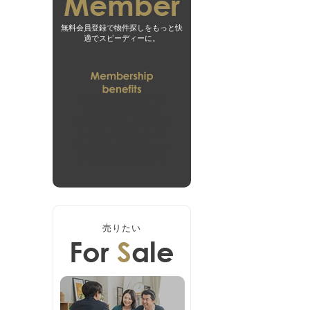
無料会員登録で物件探しをもっと快
適でスピーディーに。
01
未公開物件がすべて
閲覧可能になります
02
会員専用マイページで
より探しやすくなります
03
お客様の希望に合った
無料会員登録はこちら
新着物件をお届けします
ログインはこちら
売りたい