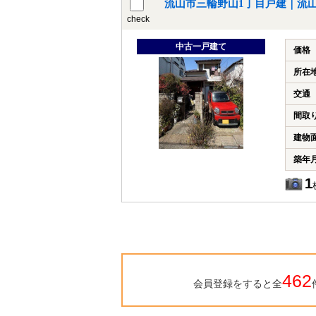
流山市三輪野山1丁目戸建｜流
check
中古一戸建て
価格
所在
交通
間取
建物
築年
1
462
会員登録をすると全