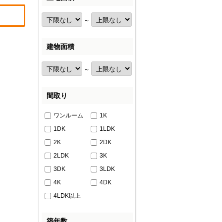
～
建物面積
～
間取り
ワンルーム
1K
1DK
1LDK
2K
2DK
2LDK
3K
3DK
3LDK
4K
4DK
4LDK以上
築年数