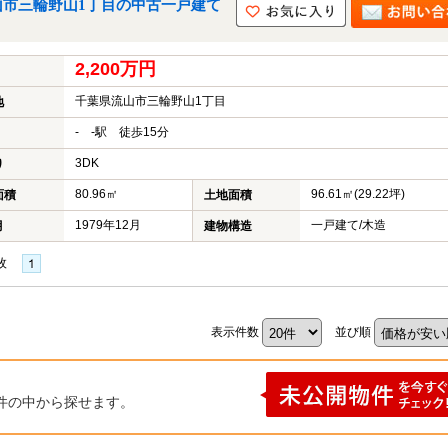
山市三輪野山1丁目の中古一戸建て
2,200万円
千葉県流山市三輪野山1丁目
地
- -駅 徒歩15分
3DK
り
80.96㎡
96.61㎡(29.22坪)
面積
土地面積
1979年12月
一戸建て/木造
月
建物構造
枚
表示件数
並び順
件の中から探せます。