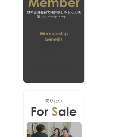
無料会員登録で物件探しをもっと快
適でスピーディーに。
01
未公開物件がすべて
閲覧可能になります
02
会員専用マイページで
より探しやすくなります
03
お客様の希望に合った
無料会員登録はこちら
新着物件をお届けします
ログインはこちら
売りたい