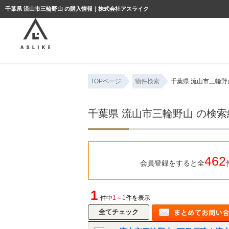
ようこそゲスト様
千葉県 流山市三輪野山 の購入情報｜株式会社アスライク
TOPページ
物件検索
千葉県 流山市三輪野
千葉県 流山市三輪野山 の検
462
会員登録をすると全
1
件中
1～1
件を表示