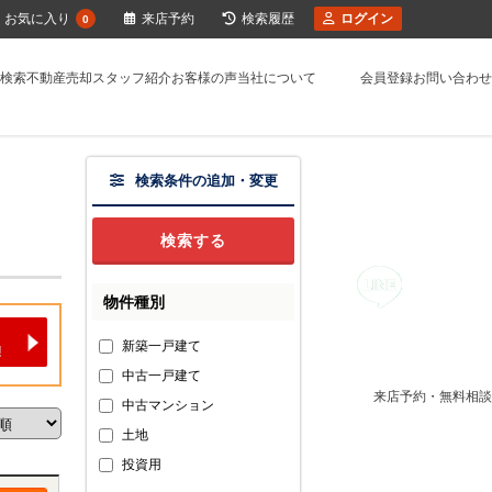
お気に入り
来店予約
検索履歴
ログイン
0
検索
不動産売却
スタッフ紹介
お客様の声
当社について
会員登録
お問い合わせ
検索条件の追加・変更
物件種別
新築一戸建て
中古一戸建て
来店予約・無料相談
中古マンション
土地
投資用