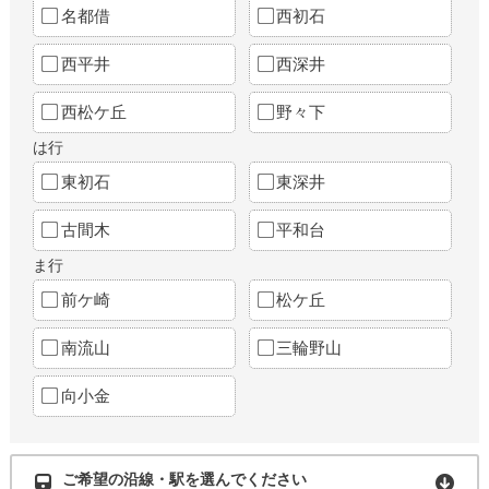
名都借
西初石
西平井
西深井
西松ケ丘
野々下
は行
東初石
東深井
古間木
平和台
ま行
前ケ崎
松ケ丘
南流山
三輪野山
向小金
ご希望の沿線・駅を選んでください