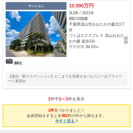
10,990万円
マンション
3LDK / 2021年
8階/15階建
千葉県流山市おおたかの森北1丁
目
つくばエクスプレス 流山おおた
かの森 徒歩2分
専有面積
84.03㎡
30
枚
【築浅・駅チカマンション】どこまでも見渡せるバルコニーはプライベ
ート展望台
1
1～1
件中
件を表示
1件
見つかりました！
会員登録をすると全
462
件の中から探せます。
今すぐ見る