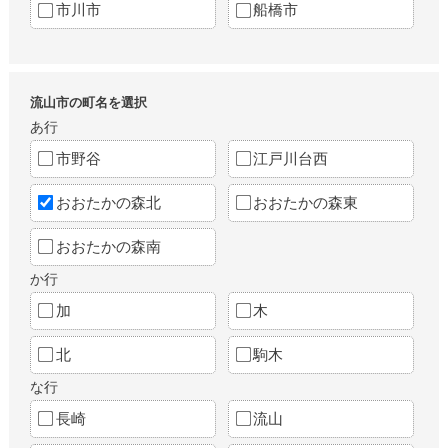
市川市
船橋市
流山市の町名を選択
あ行
市野谷
江戸川台西
おおたかの森北
おおたかの森東
おおたかの森南
か行
加
木
北
駒木
な行
長崎
流山