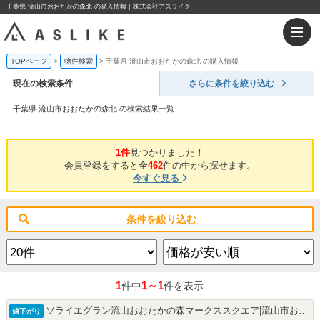
千葉県 流山市おおたかの森北 の購入情報｜株式会社アスライク
TOPページ
物件検索
千葉県 流山市おおたかの森北 の購入情報
現在の検索条件
さらに条件を絞り込む
千葉県 流山市おおたかの森北 の検索結果一覧
1件
見つかりました！
会員登録をすると全
462
件の中から探せます。
今すぐ見る
条件を絞り込む
1
1～1
件中
件を表示
ソライエグラン流山おおたかの森マークススクエア|流山市おおたかの森北1丁目の中古マンション
値下がり