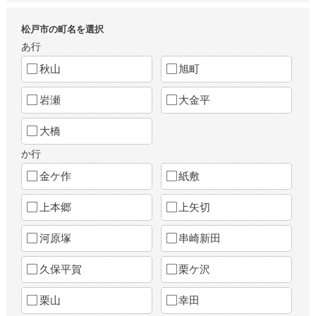
松戸市の町名を選択
あ行
秋山
旭町
岩瀬
大金平
大橋
か行
金ケ作
紙敷
上本郷
上矢切
河原塚
串崎新田
久保平賀
栗ケ沢
栗山
幸田