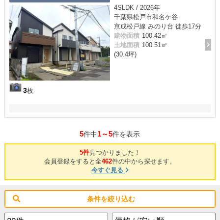
4SLDK / 2026年
千葉県松戸市和名ケ谷
京成松戸線 みのり台 徒歩17分
建物面積
100.42㎡
土地面積
100.51㎡
(30.4坪)
3
枚
5
1～5
件中
件を表示
5件
見つかりました！
会員登録をすると全
462
件の中から探せます。
今すぐ見る
条件を絞り込む