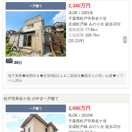
2,340万円
一戸建て
3LDK / 2001年
千葉県松戸市和名ケ谷
京成松戸線 みのり台 徒歩22分
建物面積
77.66㎡
土地面積
109.79㎡
(33.21坪)
30
枚
地下車庫◆南西向き◆全室6帖以上＆二面採光◆陽当りの良いお庭◆リフォ
ーム済み
松戸市和名ケ谷 の中古一戸建て
2,690万円
一戸建て
4LDK / 2010年
千葉県松戸市和名ケ谷
京成松戸線 みのり台 徒歩22分