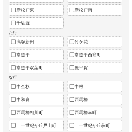
新松戸東
新松戸南
千駄堀
た行
高塚新田
竹ケ花
常盤平
常盤平西窪町
常盤平双葉町
殿平賀
な行
中金杉
中根
中和倉
西馬橋
西馬橋相川町
西馬橋幸町
二十世紀が丘戸山町
二十世紀が丘萩町