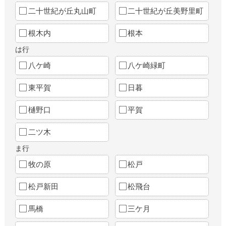
二十世紀が丘丸山町
二十世紀が丘美野里町
根木内
根本
は行
八ケ崎
八ケ崎緑町
東平賀
日暮
樋野口
平賀
二ツ木
ま行
牧の原
松戸
松戸新田
松飛台
馬橋
三ケ月