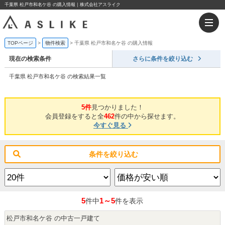
千葉県 松戸市和名ケ谷 の購入情報｜株式会社アスライク
TOPページ
物件検索
千葉県 松戸市和名ケ谷 の購入情報
現在の検索条件
さらに条件を絞り込む
千葉県 松戸市和名ケ谷 の検索結果一覧
5件
見つかりました！
会員登録をすると全
462
件の中から探せます。
今すぐ見る
条件を絞り込む
5
1～5
件中
件を表示
松戸市和名ケ谷 の中古一戸建て