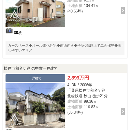
建物面積
91.5㎡
土地面積
134.41㎡
(40.66坪)
30
枚
カースペース◆オール電化住宅◆南西向き◆全室6帖以上で二面採光◆暮ら
しやすいエリア
松戸市和名ケ谷 の中古一戸建て
2,899万円
一戸建て
4LDK / 2006年
千葉県松戸市和名ケ谷
北総鉄道 秋山 徒歩21分
建物面積
99.36㎡
土地面積
116.83㎡
(35.34坪)