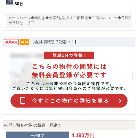
30
枚
カースペース◆南向き◆全室6帖以上＆二面採光◆二面バルコニー◆住環境
が良好なエリア
【会員様限定で公開中！】
会員限定
NEW
松戸市和名ケ谷 の新築一戸建て
4,190万円
一戸建て