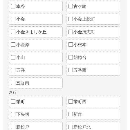
幸谷
古ケ崎
小金
小金上総町
小金きよしケ丘
小金清志町
小金原
小根本
小山
胡録台
五香
五香西
五香南
さ行
栄町
栄町西
下矢切
新作
新松戸
新松戸北