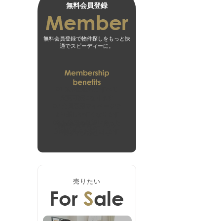
無料会員登録
無料会員登録で物件探しをもっと快
適でスピーディーに。
01
未公開物件がすべて
閲覧可能になります
02
会員専用マイページで
より探しやすくなります
03
お客様の希望に合った
無料会員登録はこちら
新着物件をお届けします
ログインはこちら
売りたい