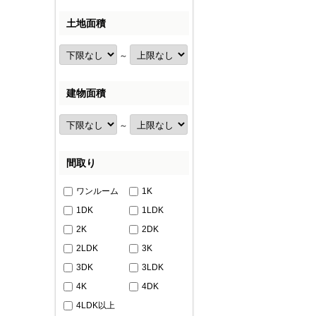
土地面積
～
建物面積
～
間取り
ワンルーム
1K
1DK
1LDK
2K
2DK
2LDK
3K
3DK
3LDK
4K
4DK
4LDK以上