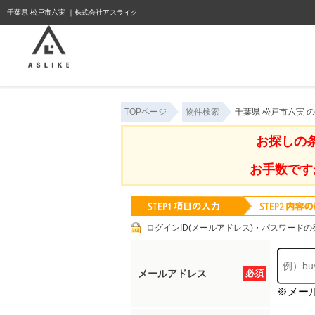
ようこそゲスト様
千葉県 松戸市六実 ｜株式会社アスライク
TOPページ
物件検索
千葉県 松戸市六実 
お探しの
お手数です
ログインID(メールアドレス)・パスワードの
メールアドレス
必須
※メー