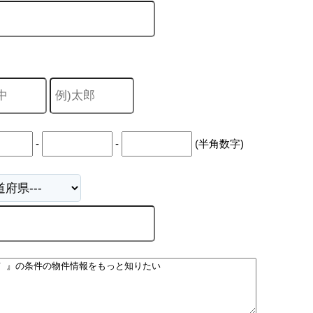
-
-
(半角数字)