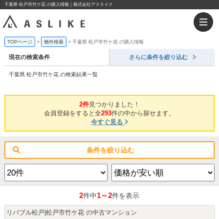
千葉県 松戸市竹ケ花 の購入情報｜株式会社アスライク
TOPページ
物件検索
千葉県 松戸市竹ケ花 の購入情報
現在の検索条件
さらに条件を絞り込む
千葉県 松戸市竹ケ花 の検索結果一覧
2件
見つかりました！
会員登録をすると全
293
件の中から探せます。
今すぐ見る
条件を絞り込む
2
1～2
件中
件を表示
リバブル松戸|松戸市竹ケ花 の中古マンション