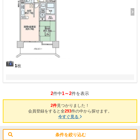
1
枚
2
1～2
件中
件を表示
2件
見つかりました！
会員登録をすると全
293
件の中から探せます。
今すぐ見る
条件を絞り込む