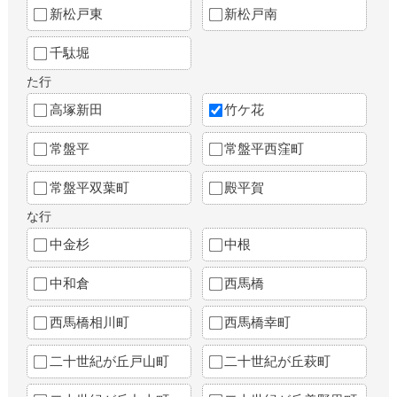
新松戸東
新松戸南
千駄堀
た行
高塚新田
竹ケ花
常盤平
常盤平西窪町
常盤平双葉町
殿平賀
な行
中金杉
中根
中和倉
西馬橋
西馬橋相川町
西馬橋幸町
二十世紀が丘戸山町
二十世紀が丘萩町