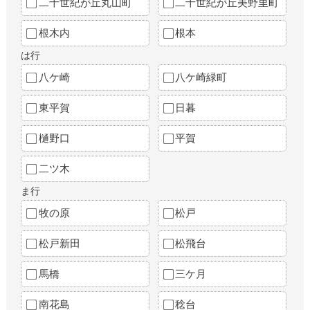
二十世紀が丘丸山町
二十世紀が丘美野里町
根木内
根本
は行
八ケ崎
八ケ崎緑町
東平賀
日暮
樋野口
平賀
二ツ木
ま行
牧の原
松戸
松戸新田
松飛台
馬橋
三ケ月
南花島
稔台