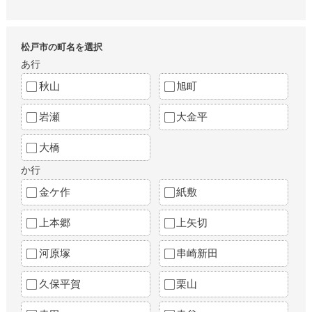
松戸市の町名を選択
あ行
秋山
旭町
岩瀬
大金平
大橋
か行
金ケ作
紙敷
上本郷
上矢切
河原塚
串崎新田
久保平賀
栗山