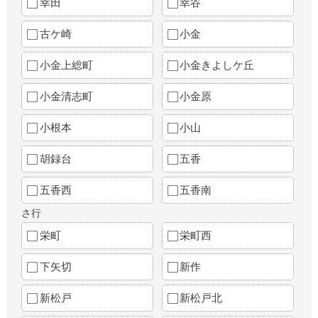
幸田
幸谷
古ケ崎
小金
小金上総町
小金きよしケ丘
小金清志町
小金原
小根本
小山
胡録台
五香
五香西
五香南
さ行
栄町
栄町西
下矢切
新作
新松戸
新松戸北