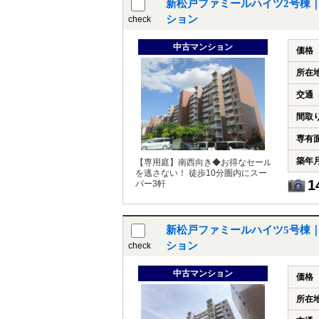
新松戸ファミールハイツ2号棟
ション
check
中古マンション
価格
所在
交通
間取
専有
築年
【専用庭】南西向き◆お得なセール
を逃さない！ 徒歩10分圏内にスー
1
パー3軒
新松戸ファミールハイツ5号棟
ション
check
中古マンション
価格
所在