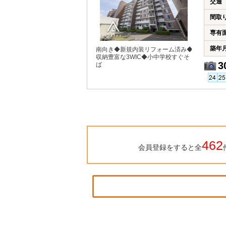
交通
間取
専有
築年
南向き◆新規内装リフォーム済み◆
収納豊富な3WIC◆小中学校すぐそ
3
ば
462
会員登録をすると全