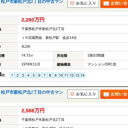
｜松戸市新松戸北2丁目の中古マン
2,260万円
千葉県松戸市新松戸北2丁目
地
ＪＲ武蔵野線 新松戸駅 徒歩14分
3LDK
り
74.73㎡
1階/10階建
面積
所在階
1978年11月
マンション/SRC造
月
建物構造
4
枚
｜松戸市新松戸北2丁目の中古マン
2,588万円
千葉県松戸市新松戸北2丁目
地