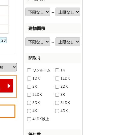
～
建物面積
～
間取り
ワンルーム
1K
1DK
1LDK
2K
2DK
2LDK
3K
3DK
3LDK
4K
4DK
4LDK以上
築年数