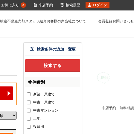
お気に入り
来店予約
検索履歴
ログイン
0
検索
不動産売却
スタッフ紹介
お客様の声
当社について
会員登録
お問い合わせ
検索条件の追加・変更
物件種別
新築一戸建て
中古一戸建て
来店予約・無料相談
中古マンション
土地
投資用