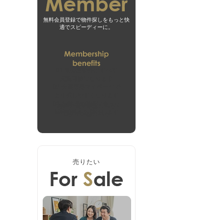
無料会員登録で物件探しをもっと快
適でスピーディーに。
01
未公開物件がすべて
閲覧可能になります
02
会員専用マイページで
より探しやすくなります
03
お客様の希望に合った
無料会員登録はこちら
新着物件をお届けします
ログインはこちら
売りたい