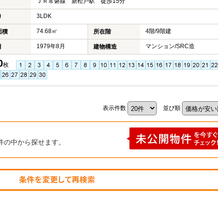
ＪＲ常磐線 新松戸駅 徒歩15分
3LDK
り
74.68㎡
4階/9階建
面積
所在階
1979年8月
マンション/SRC造
月
建物構造
0
枚
表示件数
並び順
件の中から探せます。