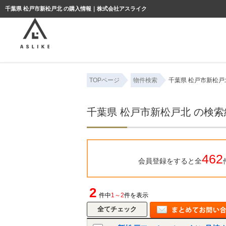
ようこそゲスト様
千葉県 松戸市新松戸北 の購入情報｜株式会社アスライク
TOPページ
物件検索
千葉県 松戸市新松戸
千葉県 松戸市新松戸北 の検
462
会員登録をすると全
2
件中
1～2
件を表示