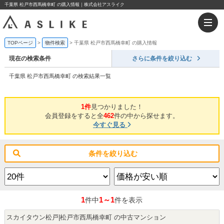
千葉県 松戸市西馬橋幸町 の購入情報｜株式会社アスライク
TOPページ
物件検索
千葉県 松戸市西馬橋幸町 の購入情報
現在の検索条件
さらに条件を絞り込む
千葉県 松戸市西馬橋幸町 の検索結果一覧
1件
見つかりました！
会員登録をすると全
462
件の中から探せます。
今すぐ見る
条件を絞り込む
1
1～1
件中
件を表示
スカイタウン松戸|松戸市西馬橋幸町 の中古マンション