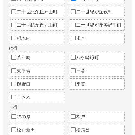
二十世紀が丘戸山町
二十世紀が丘萩町
二十世紀が丘丸山町
二十世紀が丘美野里町
根木内
根本
は行
八ケ崎
八ケ崎緑町
東平賀
日暮
樋野口
平賀
二ツ木
ま行
牧の原
松戸
松戸新田
松飛台