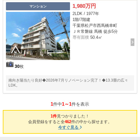
1,980万円
マンション
2LDK / 1977年
1階/7階建
千葉県松戸市西馬橋幸町
ＪＲ常磐線 馬橋 徒歩5分
専有面積
50.4㎡
30
枚
南向き陽当たり良好◆2026年7月リノベーション完了！◆13.3畳の広々
LDK。
1
1～1
件中
件を表示
1件
見つかりました！
会員登録をすると全
462
件の中から探せます。
今すぐ見る