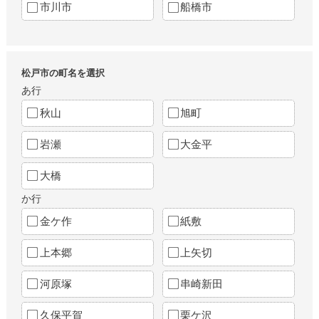
市川市
船橋市
松戸市の町名を選択
あ行
秋山
旭町
岩瀬
大金平
大橋
か行
金ケ作
紙敷
上本郷
上矢切
河原塚
串崎新田
久保平賀
栗ケ沢