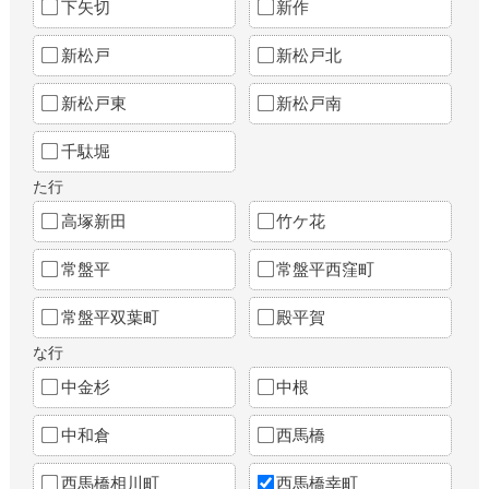
下矢切
新作
新松戸
新松戸北
新松戸東
新松戸南
千駄堀
た行
高塚新田
竹ケ花
常盤平
常盤平西窪町
常盤平双葉町
殿平賀
な行
中金杉
中根
中和倉
西馬橋
西馬橋相川町
西馬橋幸町