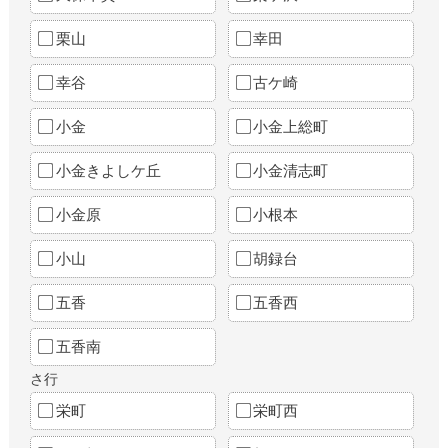
栗山
幸田
幸谷
古ケ崎
小金
小金上総町
小金きよしケ丘
小金清志町
小金原
小根本
小山
胡録台
五香
五香西
五香南
さ行
栄町
栄町西