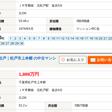
ＪＲ常磐線 北松戸駅 徒歩5分
2LDK
り
53.46㎡
3階/9階建
面積
所在階
1976年6月
マンション/RC造
月
建物構造
0
枚
松戸｜松戸市上本郷 の中古マンシ
1,888万円
千葉県松戸市上本郷
地
ＪＲ常磐線 北松戸駅 徒歩4分
2LDK
り
52.2㎡
5階/7階建
面積
所在階