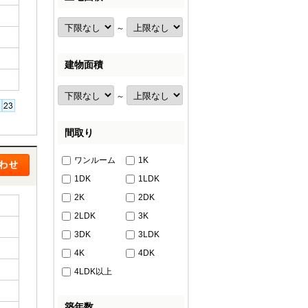
～
建物面積
～
間取り
ワンルーム
1K
1DK
1LDK
2K
2DK
2LDK
3K
3DK
3LDK
4K
4DK
4LDK以上
築年数