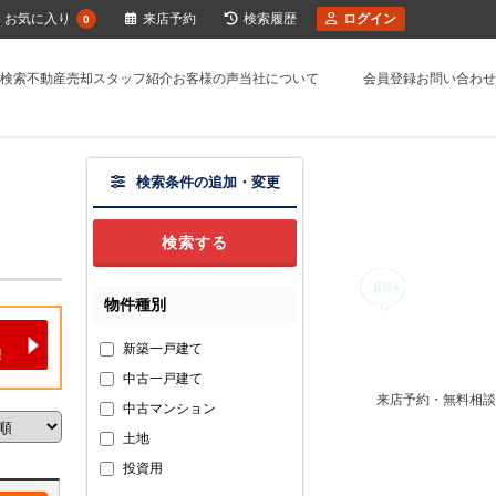
お気に入り
来店予約
検索履歴
ログイン
0
検索
不動産売却
スタッフ紹介
お客様の声
当社について
会員登録
お問い合わせ
検索条件の追加・変更
物件種別
新築一戸建て
中古一戸建て
来店予約・無料相談
中古マンション
土地
投資用