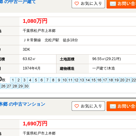
郷 の中古一戸建て
1,080万円
千葉県松戸市上本郷
地
ＪＲ常磐線 北松戸駅 徒歩18分
3DK
り
63.62㎡
96.55㎡(29.21坪)
面積
土地面積
1974年4月
一戸建て/木造
月
建物構造
0
枚
本郷 の中古マンション
1,690万円
千葉県松戸市上本郷
地