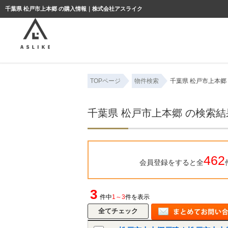
ようこそゲスト様
千葉県 松戸市上本郷 の購入情報｜株式会社アスライク
TOPページ
物件検索
千葉県 松戸市上本郷
千葉県 松戸市上本郷 の検索
462
会員登録をすると全
3
件中
1～3
件を表示