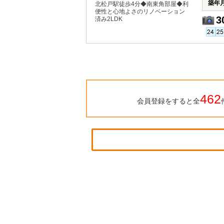
築年
北松戸駅徒歩4分◆南東角部屋◆利
便性と心地よさのリノベーション
3
済み2LDK
462
会員登録をすると全