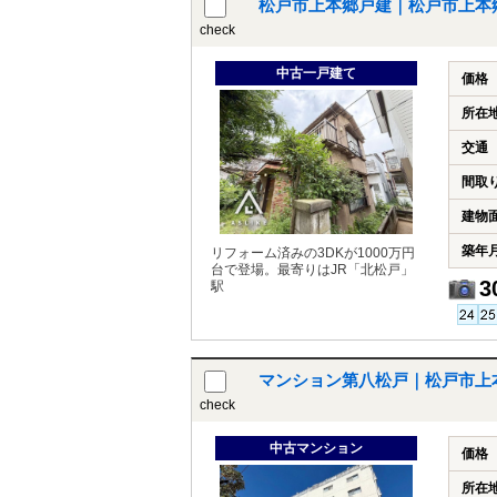
松戸市上本郷戸建｜松戸市上本
check
中古一戸建て
価格
所在
交通
間取
建物
築年
リフォーム済みの3DKが1000万円
台で登場。最寄りはJR「北松戸」
3
駅
マンション第八松戸｜松戸市上
check
中古マンション
価格
所在