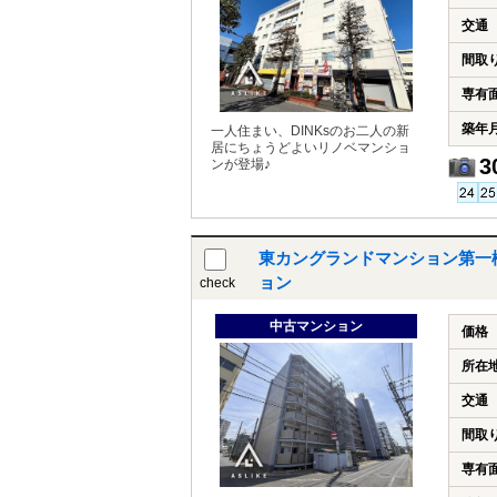
交通
間取
専有
築年
一人住まい、DINKsのお二人の新
居にちょうどよいリノベマンショ
3
ンが登場♪
東カングランドマンション第一
ョン
check
中古マンション
価格
所在
交通
間取
専有