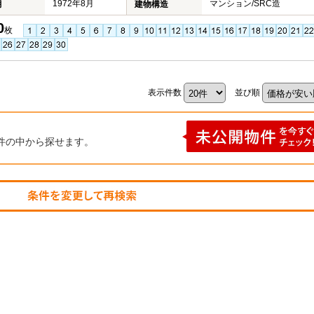
1972年8月
マンション/SRC造
月
建物構造
0
枚
表示件数
並び順
件の中から探せます。