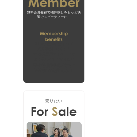
無料会員登録で物件探しをもっと快
適でスピーディーに。
01
未公開物件がすべて
閲覧可能になります
02
会員専用マイページで
より探しやすくなります
03
お客様の希望に合った
無料会員登録はこちら
新着物件をお届けします
ログインはこちら
売りたい