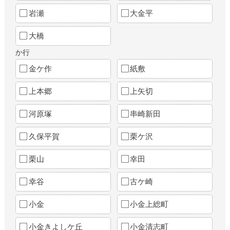
岩瀬
大金平
大橋
か行
金ケ作
紙敷
上本郷
上矢切
河原塚
串崎新田
久保平賀
栗ケ沢
栗山
幸田
幸谷
古ケ崎
小金
小金上総町
小金きよしケ丘
小金清志町