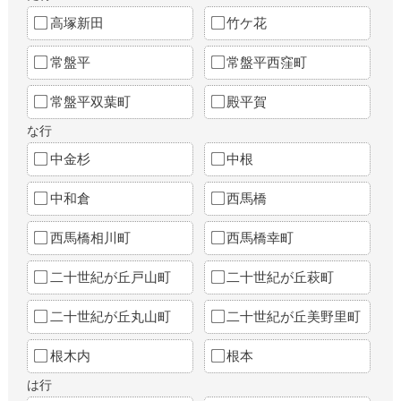
高塚新田
竹ケ花
常盤平
常盤平西窪町
常盤平双葉町
殿平賀
な行
中金杉
中根
中和倉
西馬橋
西馬橋相川町
西馬橋幸町
二十世紀が丘戸山町
二十世紀が丘萩町
二十世紀が丘丸山町
二十世紀が丘美野里町
根木内
根本
は行