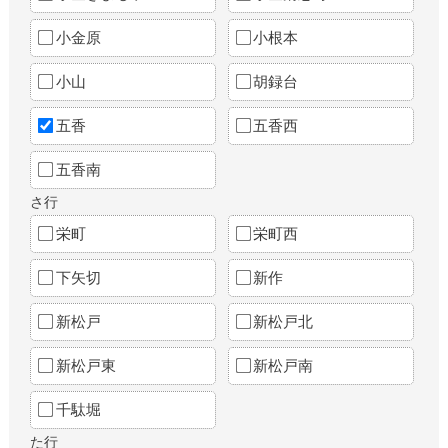
小金原
小根本
小山
胡録台
五香
五香西
五香南
さ行
栄町
栄町西
下矢切
新作
新松戸
新松戸北
新松戸東
新松戸南
千駄堀
た行