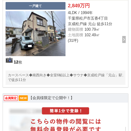
2,849万円
一戸建て
4LDK / 1994年
千葉県松戸市五香4丁目
京成松戸線 元山 徒歩11分
建物面積
100.79㎡
土地面積
102.49㎡
(31坪)
12
枚
カースペース◆南西向き◆全室6帖以上◆サウナ◆京成松戸線「元山」駅ま
で徒歩11分
【会員様限定で公開中！】
会員限定
NEW