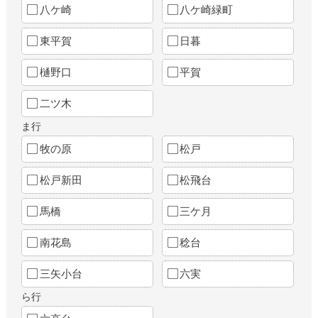
八ケ崎
八ケ崎緑町
東平賀
日暮
樋野口
平賀
二ツ木
ま行
牧の原
松戸
松戸新田
松飛台
馬橋
三ケ月
南花島
稔台
三矢小台
六実
ら行