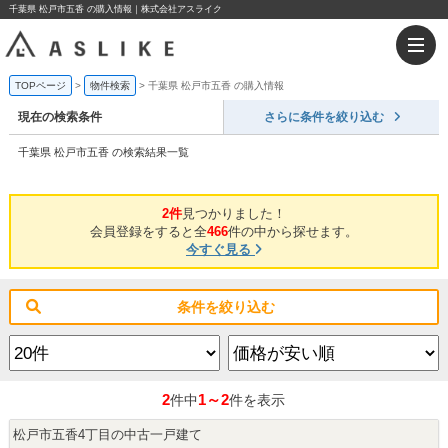
千葉県 松戸市五香 の購入情報｜株式会社アスライク
TOPページ
物件検索
千葉県 松戸市五香 の購入情報
現在の検索条件
さらに条件を絞り込む
千葉県 松戸市五香 の検索結果一覧
2件
見つかりました！
会員登録をすると全
466
件の中から探せます。
今すぐ見る
条件を絞り込む
2
1～2
件中
件を表示
松戸市五香4丁目の中古一戸建て