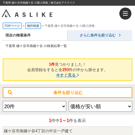
千葉県 鎌ケ谷市南鎌ケ谷 の購入情報｜株式会社アスライク
TOPページ
物件検索
千葉県 鎌ケ谷市南鎌ケ谷 の購入情報
現在の検索条件
さらに条件を絞り込む
千葉県 鎌ケ谷市南鎌ケ谷 の検索結果一覧
1件
見つかりました！
会員登録をすると全
293
件の中から探せます。
今すぐ見る
条件を絞り込む
1
1～1
件中
件を表示
鎌ケ谷市南鎌ケ谷4丁目の中古一戸建て