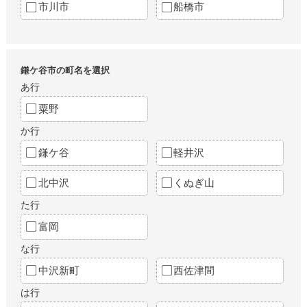
市川市
船橋市
鎌ケ谷市の町名を選択
あ行
粟野
か行
鎌ケ谷
軽井沢
北中沢
くぬぎ山
た行
富岡
な行
中沢新町
西佐津間
は行