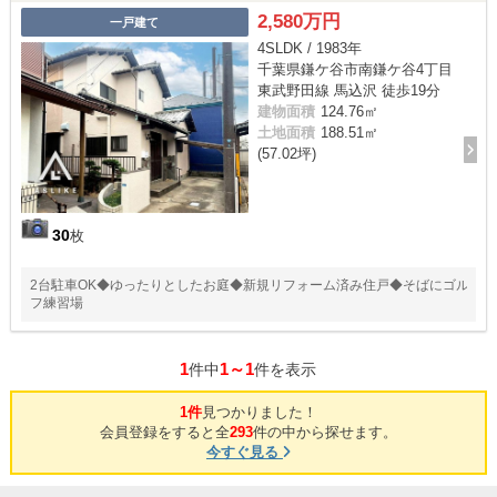
2,580万円
一戸建て
4SLDK / 1983年
千葉県鎌ケ谷市南鎌ケ谷4丁目
東武野田線 馬込沢 徒歩19分
建物面積
124.76㎡
土地面積
188.51㎡
(57.02坪)
30
枚
2台駐車OK◆ゆったりとしたお庭◆新規リフォーム済み住戸◆そばにゴル
フ練習場
1
1～1
件中
件を表示
1件
見つかりました！
会員登録をすると全
293
件の中から探せます。
今すぐ見る