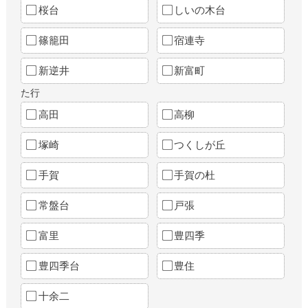
桜台
しいの木台
篠籠田
宿連寺
新逆井
新富町
た行
高田
高柳
塚崎
つくしが丘
手賀
手賀の杜
常盤台
戸張
富里
豊四季
豊四季台
豊住
十余二