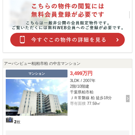
アーバンビュー柏|柏市柏 の中古マンション
3,499万円
マンション
3LDK / 2007年
2階/10階建
千葉県柏市柏
ＪＲ常磐線 柏 徒歩18分
専有面積
77.59㎡
2
枚