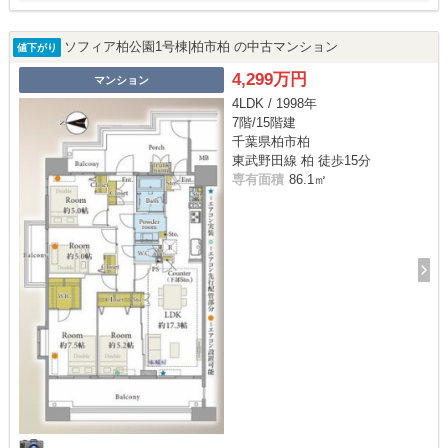
ソフィア柏公園1号棟|柏市柏 の中古マンション
値下がり
4,299万円
マンション
4LDK / 1998年
7階/15階建
千葉県柏市柏
東武野田線 柏 徒歩15分
専有面積
86.1㎡