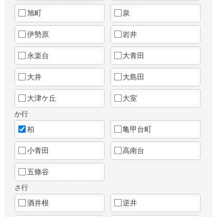
旭町
泉
伊勢原
岩井
永楽台
大青田
大井
大島田
大津ケ丘
大室
か行
柏
亀甲台町
小青田
高南台
五條谷
さ行
酒井根
逆井