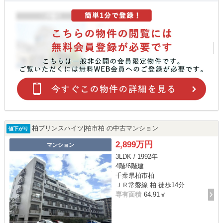
柏プリンスハイツ|柏市柏 の中古マンション
値下がり
2,899万円
マンション
3LDK / 1992年
4階/6階建
千葉県柏市柏
ＪＲ常磐線 柏 徒歩14分
専有面積
64.91㎡