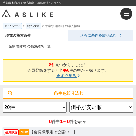
千葉県 柏市柏 の購入情報｜株式会社アスライク
TOPページ
物件検索
千葉県 柏市柏 の購入情報
現在の検索条件
さらに条件を絞り込む
千葉県 柏市柏 の検索結果一覧
8件
見つかりました！
会員登録をすると全
466
件の中から探せます。
今すぐ見る
条件を絞り込む
8
1～8
件中
件を表示
【会員様限定で公開中！】
会員限定
NEW