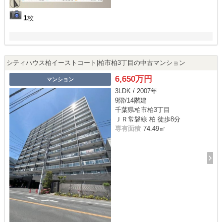
1
枚
シティハウス柏イーストコート|柏市柏3丁目の中古マンション
6,650万円
マンション
3LDK / 2007年
9階/14階建
千葉県柏市柏3丁目
ＪＲ常磐線 柏 徒歩8分
専有面積
74.49㎡