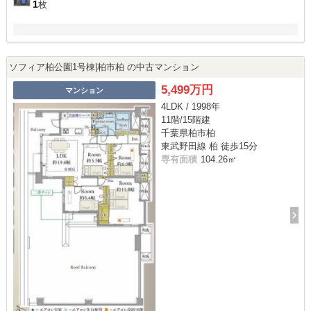
1
枚
ソフィア柏公園1号棟|柏市柏 の中古マンション
5,499万円
マンション
4LDK / 1998年
11階/15階建
千葉県柏市柏
東武野田線 柏 徒歩15分
専有面積
104.26㎡