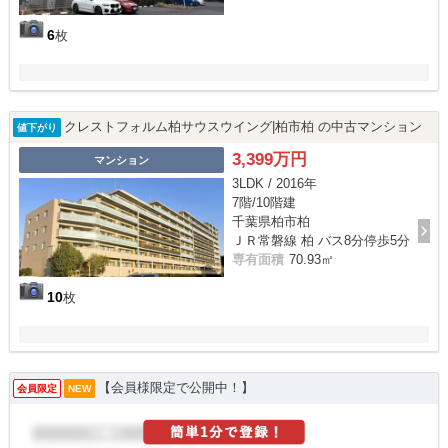
6
枚
クレストフォルム柏サウスウイング|柏市柏 の中古マンション
値下がり
3,399万円
マンション
3LDK / 2016年
7階/10階建
千葉県柏市柏
ＪＲ常磐線 柏 バス8分停歩5分
専有面積
70.93㎡
10
枚
【会員様限定で公開中！】
会員限定
NEW