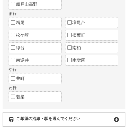
船戸山高野
ま行
増尾
増尾台
松ケ崎
松葉町
緑台
南柏
南逆井
南増尾
や行
豊町
わ行
若柴
ご希望の沿線・駅を選んでください