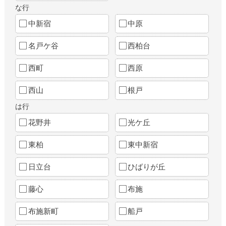
な行
中新宿
中原
名戸ケ谷
西柏台
西町
西原
西山
根戸
は行
花野井
光ケ丘
東柏
東中新宿
日立台
ひばりが丘
藤心
布施
布施新町
船戸