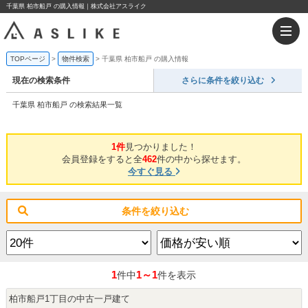
千葉県 柏市船戸 の購入情報｜株式会社アスライク
TOPページ
物件検索
千葉県 柏市船戸 の購入情報
現在の検索条件
さらに条件を絞り込む
千葉県 柏市船戸 の検索結果一覧
1件
見つかりました！
会員登録をすると全
462
件の中から探せます。
今すぐ見る
条件を絞り込む
1
1～1
件中
件を表示
柏市船戸1丁目の中古一戸建て