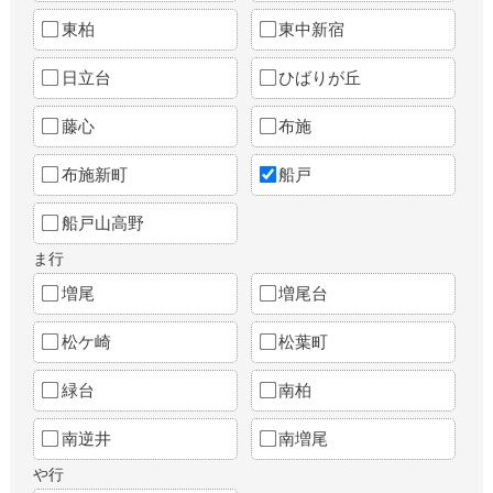
東柏
東中新宿
日立台
ひばりが丘
藤心
布施
布施新町
船戸
船戸山高野
ま行
増尾
増尾台
松ケ崎
松葉町
緑台
南柏
南逆井
南増尾
や行