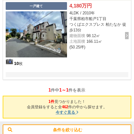
4,180万円
一戸建て
4LDK / 2010年
千葉県柏市船戸1丁目
つくばエクスプレス 柏たなか 徒
歩13分
建物面積
98.12㎡
土地面積
166.11㎡
(50.25坪)
10
枚
1
1～1
件中
件を表示
1件
見つかりました！
会員登録をすると全
462
件の中から探せます。
今すぐ見る
条件を絞り込む