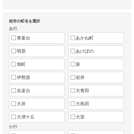
柏市の町名を選択
あ行
青葉台
あかね町
明原
あけぼの
旭町
泉
伊勢原
岩井
永楽台
大青田
大井
大島田
大津ケ丘
大室
か行