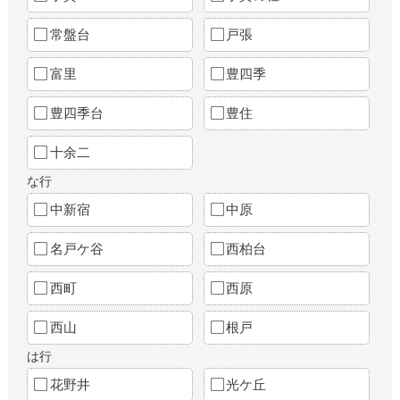
常盤台
戸張
富里
豊四季
豊四季台
豊住
十余二
な行
中新宿
中原
名戸ケ谷
西柏台
西町
西原
西山
根戸
は行
花野井
光ケ丘