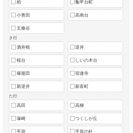
柏
亀甲台町
小青田
高南台
五條谷
さ行
酒井根
逆井
桜台
しいの木台
篠籠田
宿連寺
新逆井
新富町
た行
高田
高柳
塚崎
つくしが丘
手賀
手賀の杜