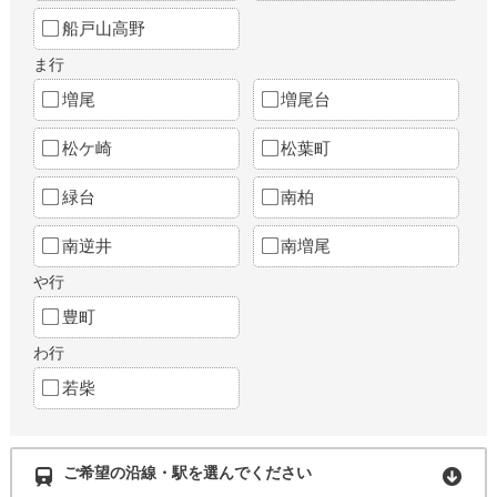
船戸山高野
ま行
増尾
増尾台
松ケ崎
松葉町
緑台
南柏
南逆井
南増尾
や行
豊町
わ行
若柴
ご希望の沿線・駅を選んでください