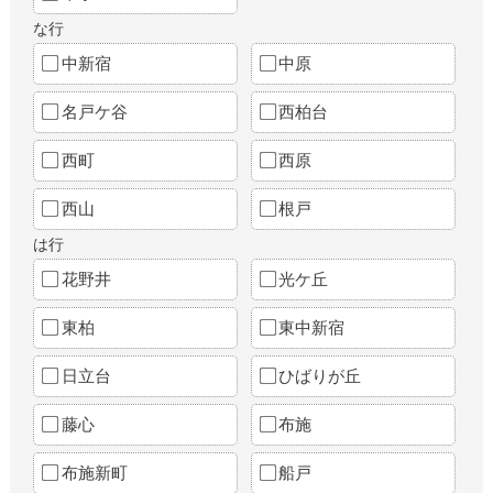
な行
中新宿
中原
名戸ケ谷
西柏台
西町
西原
西山
根戸
は行
花野井
光ケ丘
東柏
東中新宿
日立台
ひばりが丘
藤心
布施
布施新町
船戸