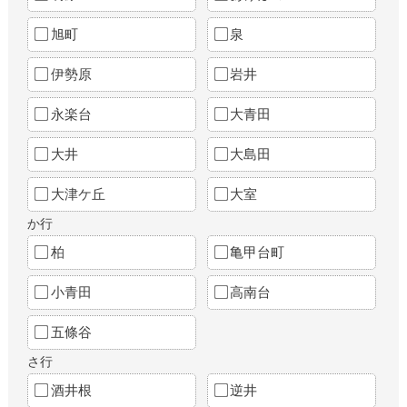
旭町
泉
伊勢原
岩井
永楽台
大青田
大井
大島田
大津ケ丘
大室
か行
柏
亀甲台町
小青田
高南台
五條谷
さ行
酒井根
逆井