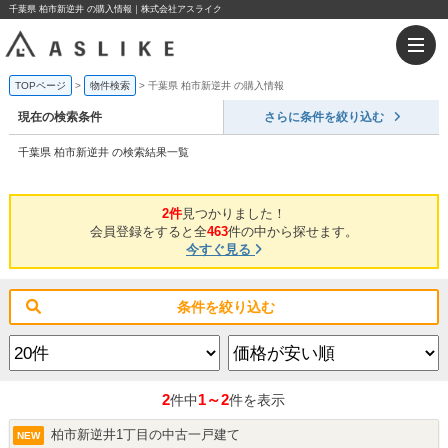
千葉県 柏市新逆井 の購入情報｜株式会社アスライク
TOPページ
物件検索
千葉県 柏市新逆井 の購入情報
現在の検索条件
さらに条件を絞り込む
千葉県 柏市新逆井 の検索結果一覧
2件
見つかりました！
会員登録をすると全
463
件の中から探せます。
今すぐ見る
条件を絞り込む
2
1～2
件中
件を表示
柏市新逆井1丁目の中古一戸建て
NEW