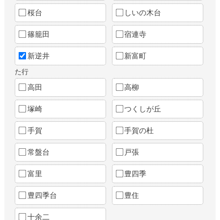
桜台
しいの木台
篠籠田
宿連寺
新逆井
新富町
た行
高田
高柳
塚崎
つくしが丘
手賀
手賀の杜
常盤台
戸張
富里
豊四季
豊四季台
豊住
十余二