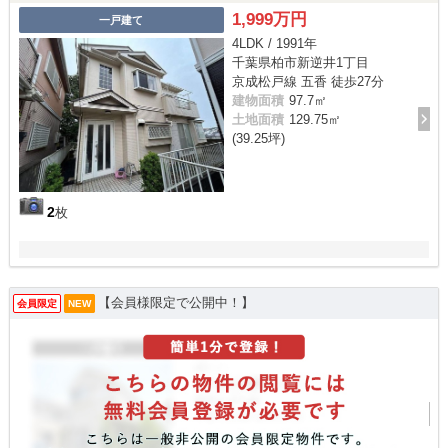
1,999万円
一戸建て
4LDK / 1991年
千葉県柏市新逆井1丁目
京成松戸線 五香 徒歩27分
建物面積
97.7㎡
土地面積
129.75㎡
(39.25坪)
2
枚
【会員様限定で公開中！】
会員限定
NEW