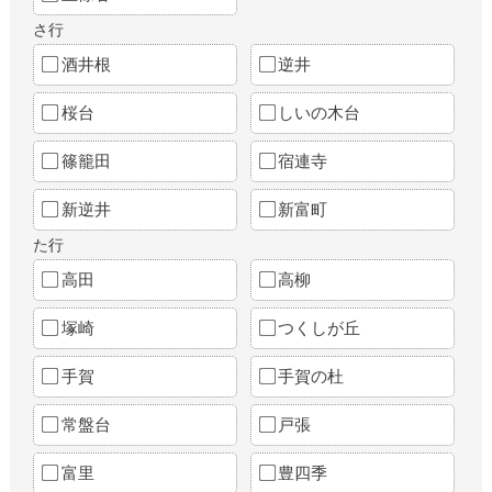
さ行
酒井根
逆井
桜台
しいの木台
篠籠田
宿連寺
新逆井
新富町
た行
高田
高柳
塚崎
つくしが丘
手賀
手賀の杜
常盤台
戸張
富里
豊四季