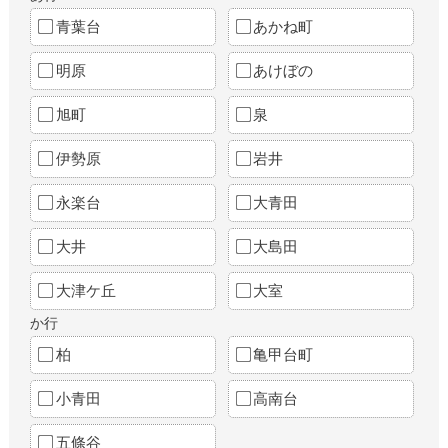
青葉台
あかね町
明原
あけぼの
旭町
泉
伊勢原
岩井
永楽台
大青田
大井
大島田
大津ケ丘
大室
か行
柏
亀甲台町
小青田
高南台
五條谷