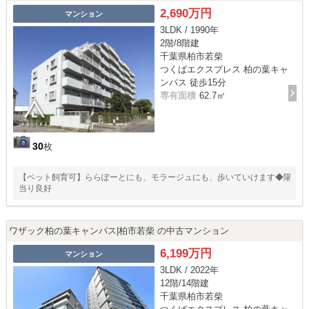
2,690万円
マンション
3LDK / 1990年
2階/8階建
千葉県柏市若柴
つくばエクスプレス 柏の葉キャ
ンパス 徒歩15分
専有面積
62.7㎡
30
枚
【ペット飼育可】ららぽーとにも、モラージュにも、歩いていけます◆陽
当り良好
ワザック柏の葉キャンパス|柏市若柴 の中古マンション
6,199万円
マンション
3LDK / 2022年
12階/14階建
千葉県柏市若柴