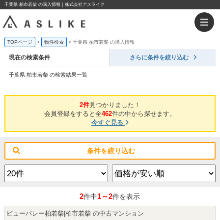
千葉県 柏市若柴 の購入情報｜株式会社アスライク
TOPページ
物件検索
千葉県 柏市若柴 の購入情報
現在の検索条件
さらに条件を絞り込む
千葉県 柏市若柴 の検索結果一覧
2件
見つかりました！
会員登録をすると全
462
件の中から探せます。
今すぐ見る
条件を絞り込む
2
1～2
件中
件を表示
ビューパレー柏若柴|柏市若柴 の中古マンション