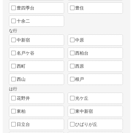
豊四季台
豊住
十余二
な行
中新宿
中原
名戸ケ谷
西柏台
西町
西原
西山
根戸
は行
花野井
光ケ丘
東柏
東中新宿
日立台
ひばりが丘