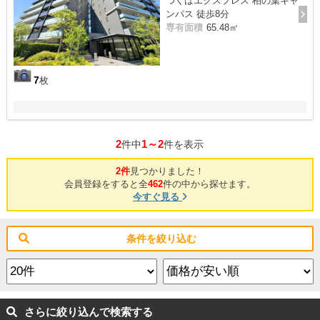
つくばエクスプレス 柏の葉キャ
ンパス 徒歩8分
専有面積
65.48㎡
7
枚
2
1～2
件中
件を表示
2件
見つかりました！
会員登録をすると全
462
件の中から探せます。
今すぐ見る
条件を絞り込む
さらに絞り込んで検索する