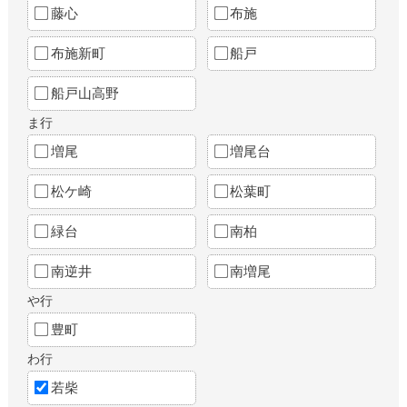
藤心
布施
布施新町
船戸
船戸山高野
ま行
増尾
増尾台
松ケ崎
松葉町
緑台
南柏
南逆井
南増尾
や行
豊町
わ行
若柴