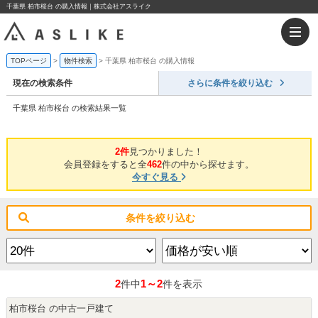
千葉県 柏市桜台 の購入情報｜株式会社アスライク
TOPページ
物件検索
千葉県 柏市桜台 の購入情報
現在の検索条件
さらに条件を絞り込む
千葉県 柏市桜台 の検索結果一覧
2件
見つかりました！
会員登録をすると全
462
件の中から探せます。
今すぐ見る
条件を絞り込む
2
1～2
件中
件を表示
柏市桜台 の中古一戸建て