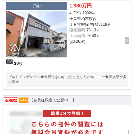
1,980万円
一戸建て
4LDK / 1992年
千葉県柏市桜台
ＪＲ常磐線 柏 徒歩18分
建物面積
78.13㎡
土地面積
93.43㎡
(28.26坪)
30
枚
ビルトインガレージ◆屋根付きのゆったりとしたバルコニー◆採光部が多
く快適
【会員様限定で公開中！】
会員限定
NEW