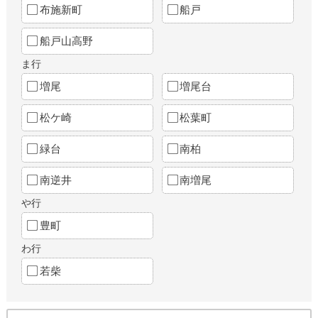
布施新町
船戸
船戸山高野
ま行
増尾
増尾台
松ケ崎
松葉町
緑台
南柏
南逆井
南増尾
や行
豊町
わ行
若柴