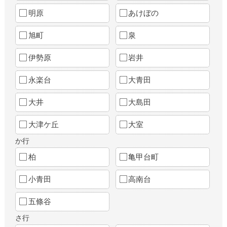
明原
あけぼの
旭町
泉
伊勢原
岩井
永楽台
大青田
大井
大島田
大津ケ丘
大室
か行
柏
亀甲台町
小青田
高南台
五條谷
さ行