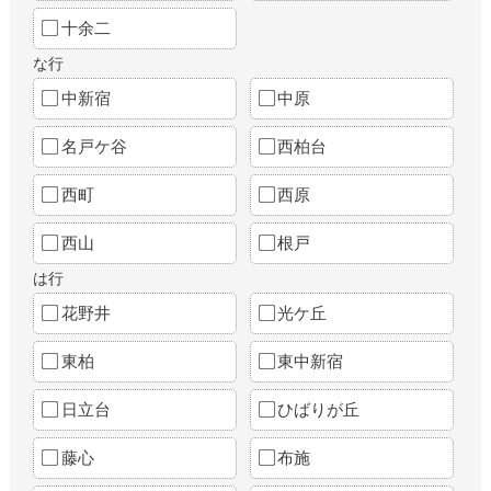
十余二
な行
中新宿
中原
名戸ケ谷
西柏台
西町
西原
西山
根戸
は行
花野井
光ケ丘
東柏
東中新宿
日立台
ひばりが丘
藤心
布施