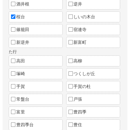
酒井根
逆井
桜台
しいの木台
篠籠田
宿連寺
新逆井
新富町
た行
高田
高柳
塚崎
つくしが丘
手賀
手賀の杜
常盤台
戸張
富里
豊四季
豊四季台
豊住