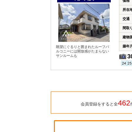
価格
所在
交通
間取
建物
築年
眺望にぐるりと囲まれたルーフバ
ルコニーには開放感がたまらない
3
サンルームも
462
会員登録をすると全