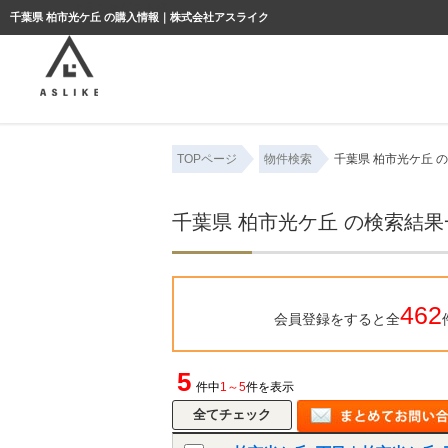
ようこそゲスト様
千葉県 柏市光ケ丘 の購入情報｜株式会社アスライク
TOPページ
物件検索
千葉県 柏市光ケ丘 
千葉県 柏市光ケ丘 の検索結果
462
会員登録をすると全
5
件中
1～5
件を表示