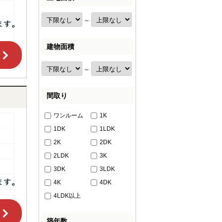
～
建物面積
～
間取り
ワンルーム
1K
1DK
1LDK
2K
2DK
2LDK
3K
3DK
3LDK
4K
4DK
4LDK以上
築年数