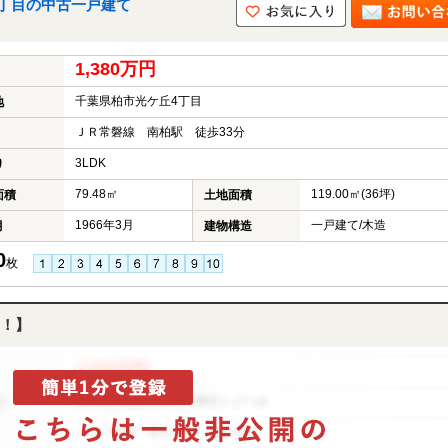
4丁目の中古一戸建て
1,380万円
千葉県柏市光ケ丘4丁目
地
ＪＲ常磐線 南柏駅 徒歩33分
3LDK
り
79.48㎡
119.00㎡(36坪)
面積
土地面積
1966年3月
一戸建て/木造
月
建物構造
0
枚
！】