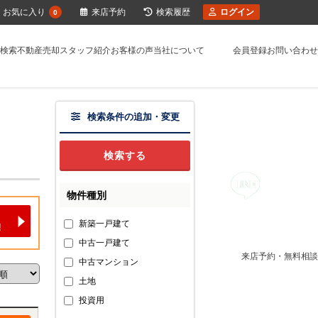
お気に入り
来店予約
検索履歴
ログイン
0
検索
不動産売却
スタッフ紹介
お客様の声
当社について
会員登録
お問い合わせ
検索条件の追加・変更
物件種別
新築一戸建て
中古一戸建て
来店予約・無料相談
中古マンション
土地
投資用