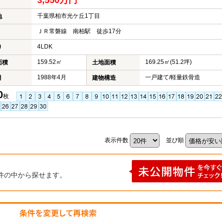
3,550万円
千葉県柏市光ケ丘1丁目
地
ＪＲ常磐線 南柏駅 徒歩17分
4LDK
り
159.52㎡
169.25㎡(51.2坪)
面積
土地面積
1988年4月
一戸建て/軽量鉄骨造
月
建物構造
0
枚
表示件数
並び順
件の中から探せます。