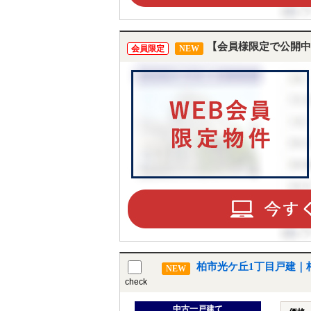
【会員様限定で公開中
会員限定
NEW
柏市光ケ丘1丁目戸建｜
NEW
check
中古一戸建て