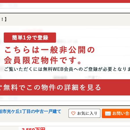
！】
柏市光ケ丘1丁目の中古一戸建て