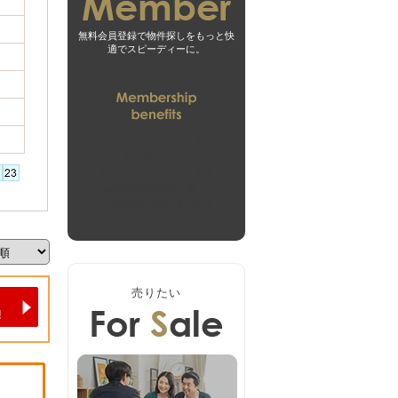
無料会員登録で物件探しをもっと快
適でスピーディーに。
01
未公開物件がすべて
閲覧可能になります
02
会員専用マイページで
より探しやすくなります
03
お客様の希望に合った
無料会員登録はこちら
新着物件をお届けします
ログインはこちら
売りたい