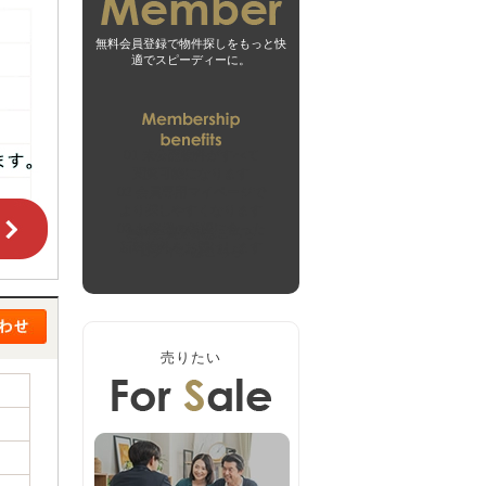
無料会員登録で物件探しをもっと快
適でスピーディーに。
01
未公開物件がすべて
閲覧可能になります
02
会員専用マイページで
より探しやすくなります
03
お客様の希望に合った
無料会員登録はこちら
新着物件をお届けします
ログインはこちら
売りたい