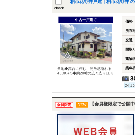
柏市花野井戸建｜柏市花野井 
check
中古一戸建て
価格
所在
交通
間取
建物
築年
角地◆高台に佇む、開放感溢れる
4LDK＋S◆約20帖の広々広々LDK
3
【会員様限定で公開中
会員限定
NEW