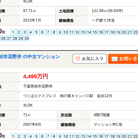
4LDK
り
97.71㎡
121.08㎡(36.63坪)
面積
土地面積
2015年7月
一戸建て/木造
月
建物構造
0
枚
柏市花野井 の中古マンション
4,499万円
千葉県柏市花野井
地
つくばエクスプレス 柏の葉キャンパス駅 徒歩12分
3LDK
り
71㎡
4階/7階建
面積
所在階
2007年8月
マンション/RC造
月
建物構造
0
枚