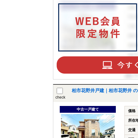
柏市花野井戸建｜柏市花野井 
check
中古一戸建て
価格
所在
交通