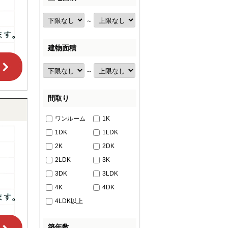
～
建物面積
～
間取り
ワンルーム
1K
1DK
1LDK
2K
2DK
2LDK
3K
3DK
3LDK
4K
4DK
4LDK以上
築年数