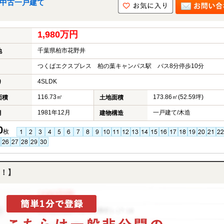
の中古一戸建て
1,980万円
千葉県柏市花野井
地
つくばエクスプレス 柏の葉キャンパス駅 バス8分停歩10分
4SLDK
り
116.73㎡
173.86㎡(52.59坪)
面積
土地面積
1981年12月
一戸建て/木造
月
建物構造
0
枚
！】