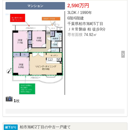
2,590万円
マンション
3LDK / 1990年
6階/6階建
千葉県柏市旭町5丁目
ＪＲ常磐線 柏 徒歩9分
専有面積
74.92㎡
1
枚
柏市旭町2丁目の中古一戸建て
値下がり