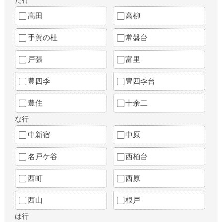
た行
高田
高柳
手賀の杜
常盤台
戸張
富里
豊四季
豊四季台
豊住
十余二
な行
中新宿
中原
名戸ケ谷
西柏台
西町
西原
西山
根戸
は行