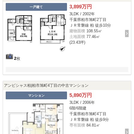
3,899万円
一戸建て
3LDK / 2002年
千葉県柏市旭町2丁目
ＪＲ常磐線 柏 徒歩10分
建物面積
108.55㎡
土地面積
77.46㎡
(23.43坪)
2
枚
アンビシャス柏|柏市旭町4丁目の中古マンション
5,890万円
マンション
3LDK / 2006年
6階/6階建
千葉県柏市旭町4丁目
ＪＲ常磐線 柏 徒歩9分
専有面積
84.81㎡