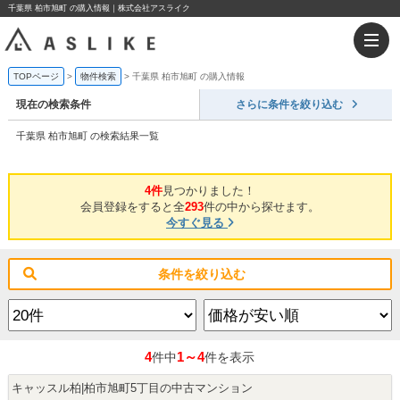
千葉県 柏市旭町 の購入情報｜株式会社アスライク
TOPページ
物件検索
千葉県 柏市旭町 の購入情報
現在の検索条件
さらに条件を絞り込む
千葉県 柏市旭町 の検索結果一覧
4件
見つかりました！
会員登録をすると全
293
件の中から探せます。
今すぐ見る
条件を絞り込む
4
1～4
件中
件を表示
キャッスル柏|柏市旭町5丁目の中古マンション