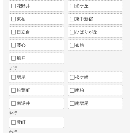
花野井
光ケ丘
東柏
東中新宿
日立台
ひばりが丘
藤心
布施
船戸
ま行
増尾
松ケ崎
松葉町
南柏
南逆井
南増尾
や行
豊町
わ行