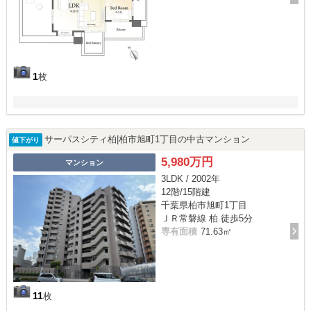
1
枚
サーパスシティ柏|柏市旭町1丁目の中古マンション
値下がり
5,980万円
マンション
3LDK / 2002年
12階/15階建
千葉県柏市旭町1丁目
ＪＲ常磐線 柏 徒歩5分
専有面積
71.63㎡
11
枚