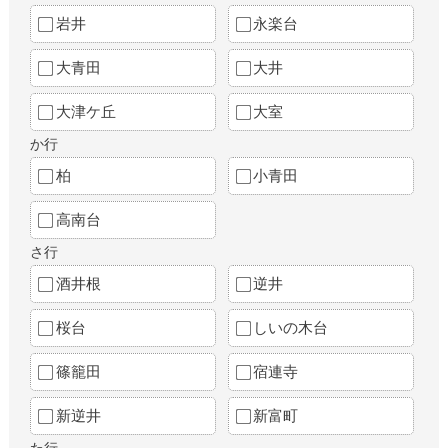
岩井
永楽台
大青田
大井
大津ケ丘
大室
か行
柏
小青田
高南台
さ行
酒井根
逆井
桜台
しいの木台
篠籠田
宿連寺
新逆井
新富町