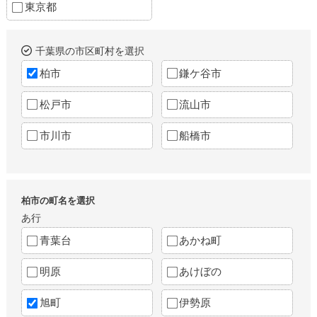
東京都
千葉県の市区町村を選択
柏市
鎌ケ谷市
松戸市
流山市
市川市
船橋市
柏市の町名を選択
あ行
青葉台
あかね町
明原
あけぼの
旭町
伊勢原