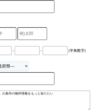
-
-
(半角数字)