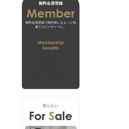
無料会員登録
無料会員登録で物件探しをもっと快
適でスピーディーに。
01
未公開物件がすべて
閲覧可能になります
02
会員専用マイページで
より探しやすくなります
03
お客様の希望に合った
無料会員登録はこちら
新着物件をお届けします
ログインはこちら
売りたい