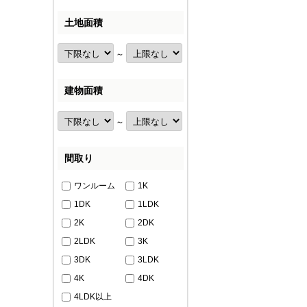
土地面積
～
建物面積
～
間取り
ワンルーム
1K
1DK
1LDK
2K
2DK
2LDK
3K
3DK
3LDK
4K
4DK
4LDK以上