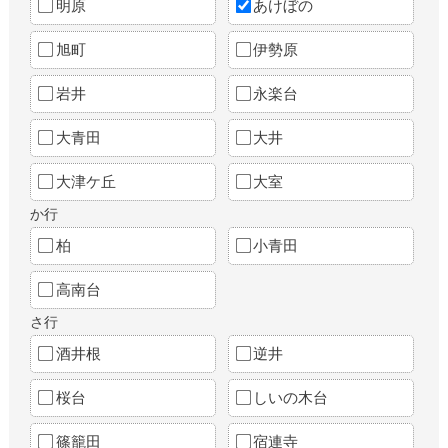
明原
あけぼの
旭町
伊勢原
岩井
永楽台
大青田
大井
大津ケ丘
大室
か行
柏
小青田
高南台
さ行
酒井根
逆井
桜台
しいの木台
篠籠田
宿連寺