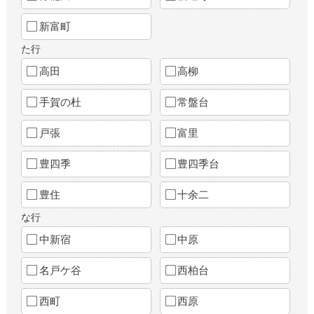
新富町
た行
高田
高柳
手賀の杜
常盤台
戸張
富里
豊四季
豊四季台
豊住
十余二
な行
中新宿
中原
名戸ケ谷
西柏台
西町
西原