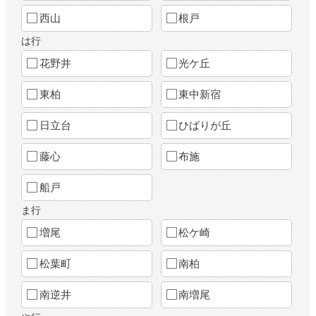
西山
根戸
は行
花野井
光ケ丘
東柏
東中新宿
日立台
ひばりが丘
藤心
布施
船戸
ま行
増尾
松ケ崎
松葉町
南柏
南逆井
南増尾