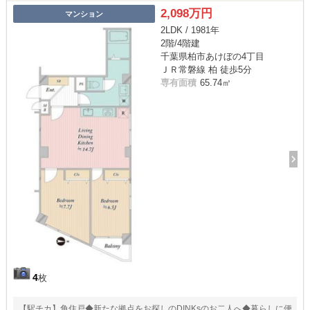
2,098万円
マンション
2LDK / 1981年
2階/4階建
千葉県柏市あけぼの4丁目
ＪＲ常磐線 柏 徒歩5分
専有面積
65.74㎡
4
枚
【駅チカ】角住戸◆新たな拠点をお探しのDINKsのお二人へ◆暮らしに便