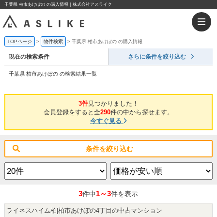
千葉県 柏市あけぼの の購入情報｜株式会社アスライク
TOPページ
物件検索
千葉県 柏市あけぼの の購入情報
現在の検索条件
さらに条件を絞り込む
千葉県 柏市あけぼの の検索結果一覧
3件
見つかりました！
会員登録をすると全
290
件の中から探せます。
今すぐ見る
条件を絞り込む
3
1～3
件中
件を表示
ライネスハイム柏|柏市あけぼの4丁目の中古マンション