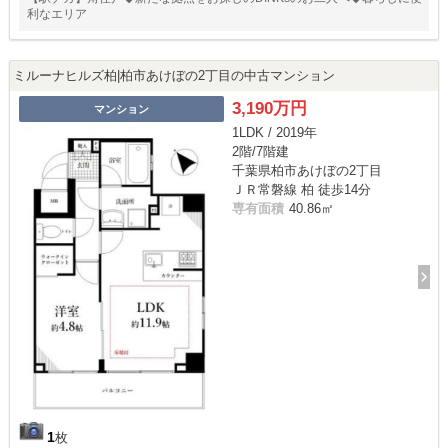
利なエリア
ミルーナヒルズ柏|柏市あけぼの2丁目の中古マンション
3,190万円
マンション
1LDK / 2019年
2階/7階建
千葉県柏市あけぼの2丁目
ＪＲ常磐線 柏 徒歩14分
専有面積
40.86㎡
1
枚