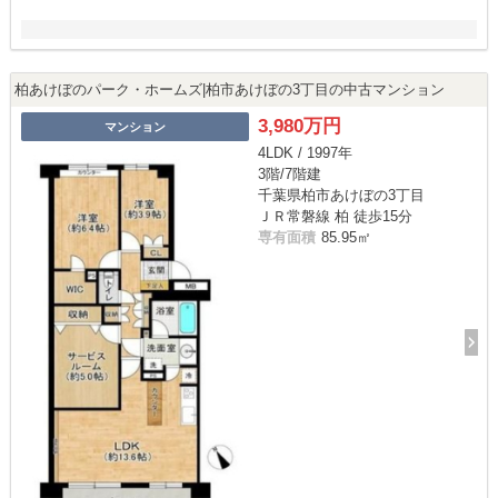
柏あけぼのパーク・ホームズ|柏市あけぼの3丁目の中古マンション
3,980万円
マンション
4LDK / 1997年
3階/7階建
千葉県柏市あけぼの3丁目
ＪＲ常磐線 柏 徒歩15分
専有面積
85.95㎡