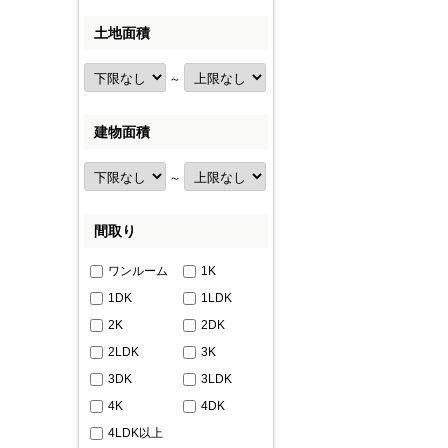
土地面積
～
建物面積
～
間取り
ワンルーム
1K
1DK
1LDK
2K
2DK
2LDK
3K
3DK
3LDK
4K
4DK
4LDK以上