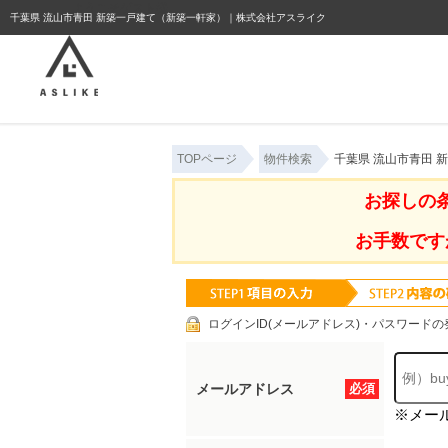
ようこそゲスト様
千葉県 流山市青田 新築一戸建て（新築一軒家）｜株式会社アスライク
TOPページ
物件検索
千葉県 流山市青田
お探しの
お手数です
ログインID(メールアドレス)・パスワードの
メールアドレス
必須
※メー