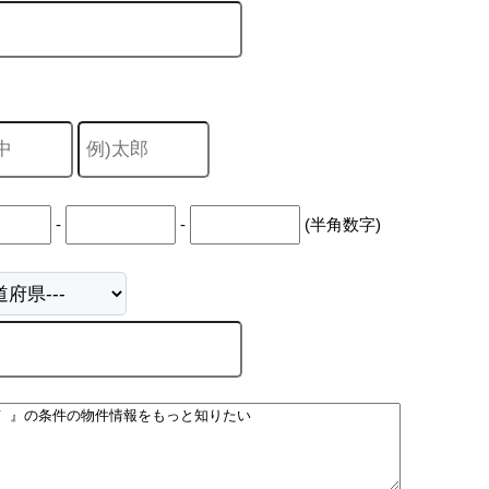
-
-
(半角数字)