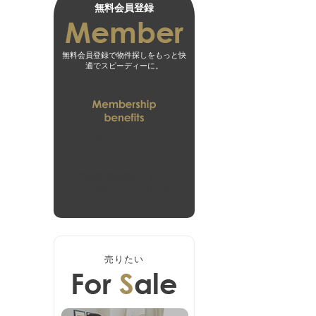
無料会員登録
無料会員登録で物件探しをもっと快
適でスピーディーに。
01
未公開物件がすべて
閲覧可能になります
02
会員専用マイページで
より探しやすくなります
03
お客様の希望に合った
無料会員登録はこちら
新着物件をお届けします
ログインはこちら
売りたい