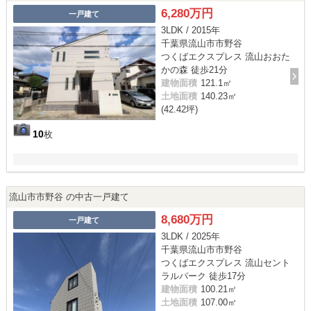
6,280万円
一戸建て
3LDK / 2015年
千葉県流山市市野谷
つくばエクスプレス 流山おおた
かの森 徒歩21分
建物面積
121.1㎡
土地面積
140.23㎡
(42.42坪)
10
枚
流山市市野谷 の中古一戸建て
8,680万円
一戸建て
3LDK / 2025年
千葉県流山市市野谷
つくばエクスプレス 流山セント
ラルパーク 徒歩17分
建物面積
100.21㎡
土地面積
107.00㎡