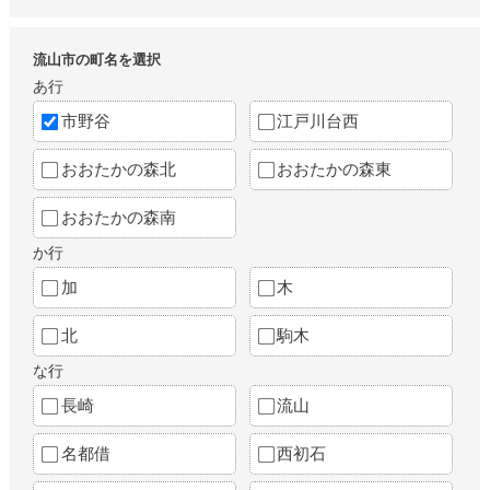
流山市の町名を選択
あ行
市野谷
江戸川台西
おおたかの森北
おおたかの森東
おおたかの森南
か行
加
木
北
駒木
な行
長崎
流山
名都借
西初石