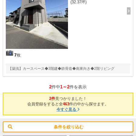
(32.37坪)
7
枚
【築浅】カースペース◆3階建◆鉄骨造◆南東向き◆2階リビング
2
1～2
件中
件を表示
2件
見つかりました！
会員登録をすると全
463
件の中から探せます。
今すぐ見る
条件を絞り込む