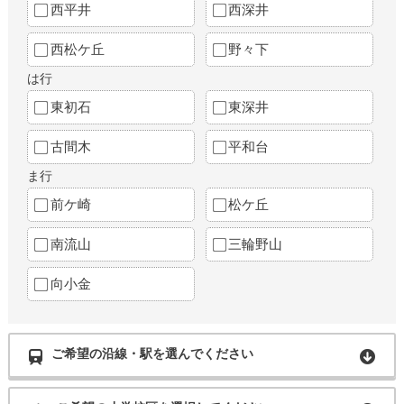
西平井
西深井
西松ケ丘
野々下
は行
東初石
東深井
古間木
平和台
ま行
前ケ崎
松ケ丘
南流山
三輪野山
向小金
ご希望の沿線・駅を選んでください