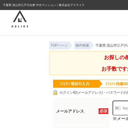
ようこそゲスト様
千葉県 流山市江戸川台東 中古マンション｜株式会社アスライク
TOPページ
物件検索
千葉県 流山市江戸川
お探しの
お手数です
ログインID(メールアドレス)・パスワードの
メールアドレス
必須
※メー