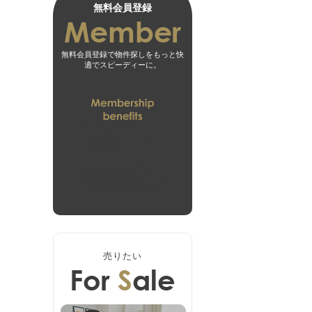
無料会員登録
無料会員登録で物件探しをもっと快
適でスピーディーに。
01
未公開物件がすべて
閲覧可能になります
02
会員専用マイページで
より探しやすくなります
03
お客様の希望に合った
無料会員登録はこちら
新着物件をお届けします
ログインはこちら
売りたい