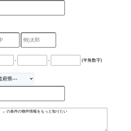
-
-
(半角数字)