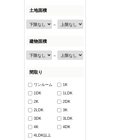
土地面積
～
建物面積
～
間取り
ワンルーム
1K
1DK
1LDK
2K
2DK
2LDK
3K
3DK
3LDK
4K
4DK
4LDK以上