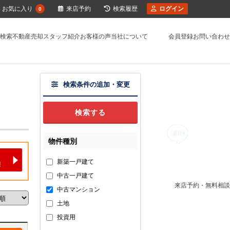
お気に入り
来店予約
検索履歴
ログイン
0
検索
不動産売却
スタッフ紹介
お客様の声
当社について
会員登録
お問い合わせ
検索条件の追加・変更
物件種別
新築一戸建て
中古一戸建て
来店予約・無料相談
中古マンション
土地
投資用