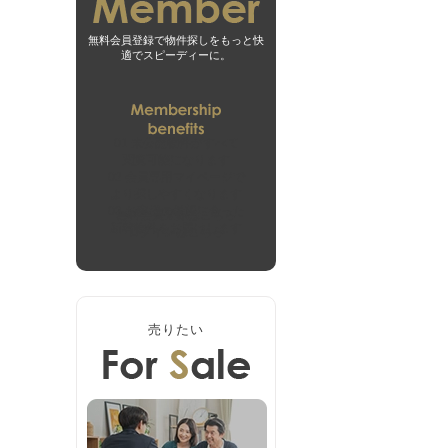
無料会員登録で物件探しをもっと快
適でスピーディーに。
01
未公開物件がすべて
閲覧可能になります
02
会員専用マイページで
より探しやすくなります
03
お客様の希望に合った
無料会員登録はこちら
新着物件をお届けします
ログインはこちら
売りたい