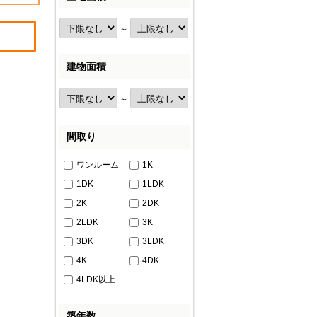
～
建物面積
～
間取り
ワンルーム
1K
1DK
1LDK
2K
2DK
2LDK
3K
3DK
3LDK
4K
4DK
4LDK以上
築年数