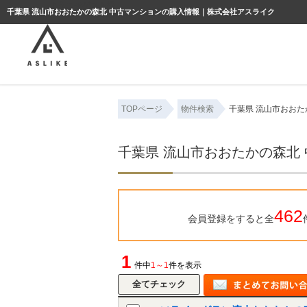
ようこそゲスト様
千葉県 流山市おおたかの森北 中古マンションの購入情報｜株式会社アスライク
TOPページ
物件検索
千葉県 流山市おおた
千葉県 流山市おおたかの森北
462
会員登録をすると全
1
件中
1～1
件を表示