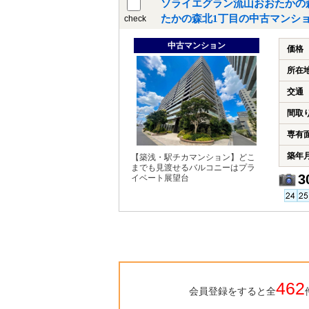
ソライエグラン流山おおたかの
たかの森北1丁目の中古マンシ
check
中古マンション
価格
所在
交通
間取
専有
築年
【築浅・駅チカマンション】どこ
までも見渡せるバルコニーはプラ
3
イベート展望台
462
会員登録をすると全