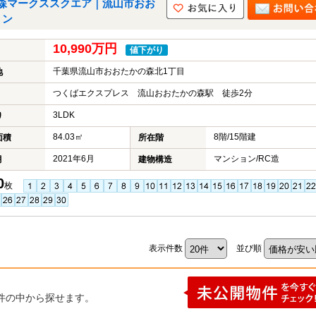
森マークススクエア｜流山市おお
ョン
10,990万円
値下がり
千葉県流山市おおたかの森北1丁目
地
つくばエクスプレス 流山おおたかの森駅 徒歩2分
3LDK
り
84.03㎡
8階/15階建
面積
所在階
2021年6月
マンション/RC造
月
建物構造
0
枚
表示件数
並び順
件の中から探せます。