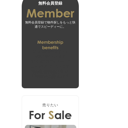
無料会員登録
無料会員登録で物件探しをもっと快
適でスピーディーに。
01
未公開物件がすべて
閲覧可能になります
02
会員専用マイページで
より探しやすくなります
03
お客様の希望に合った
無料会員登録はこちら
新着物件をお届けします
ログインはこちら
売りたい