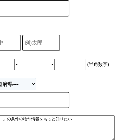
-
-
(半角数字)