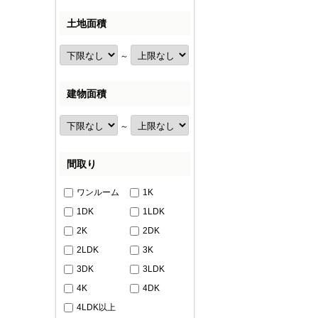
土地面積
～
建物面積
～
間取り
ワンルーム
1K
1DK
1LDK
2K
2DK
2LDK
3K
3DK
3LDK
4K
4DK
4LDK以上