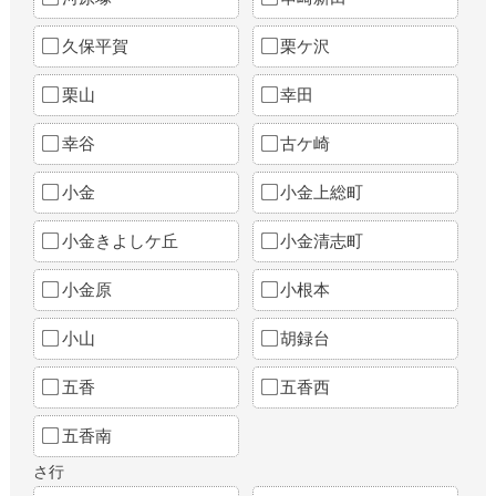
久保平賀
栗ケ沢
栗山
幸田
幸谷
古ケ崎
小金
小金上総町
小金きよしケ丘
小金清志町
小金原
小根本
小山
胡録台
五香
五香西
五香南
さ行