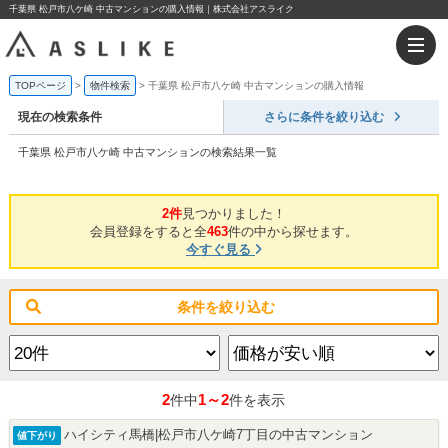
千葉県 松戸市八ケ崎 中古マンションの購入情報｜株式会社アスライク
TOPページ
物件検索
千葉県 松戸市八ケ崎 中古マンションの購入情報
現在の検索条件
さらに条件を絞り込む
千葉県 松戸市八ケ崎 中古マンションの検索結果一覧
2件
見つかりました！
会員登録をすると全
463
件の中から探せます。
今すぐ見る
条件を絞り込む
2
1～2
件中
件を表示
ハイシティ馬橋|松戸市八ケ崎7丁目の中古マンション
値下がり