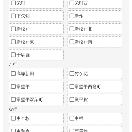
栄町
栄町西
下矢切
新作
新松戸
新松戸北
新松戸東
新松戸南
千駄堀
た行
高塚新田
竹ケ花
常盤平
常盤平西窪町
常盤平双葉町
殿平賀
な行
中金杉
中根
中和倉
西馬橋