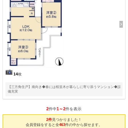
14
枚
【三方角住戸】南向き◆春には桜並木が暮らしに寄り添うマンション◆設
備充実
2
1～2
件中
件を表示
2件
見つかりました！
会員登録をすると全
463
件の中から探せます。