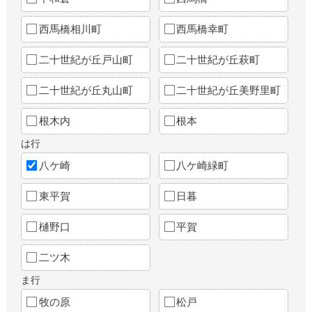
西馬橋相川町
西馬橋幸町
二十世紀が丘戸山町
二十世紀が丘萩町
二十世紀が丘丸山町
二十世紀が丘美野里町
根木内
根本
は行
八ケ崎
八ケ崎緑町
東平賀
日暮
樋野口
平賀
二ツ木
ま行
牧の原
松戸