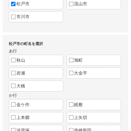
松戸市
流山市
市川市
松戸市の町名を選択
あ行
秋山
旭町
岩瀬
大金平
大橋
か行
金ケ作
紙敷
上本郷
上矢切
河原塚
串崎新田