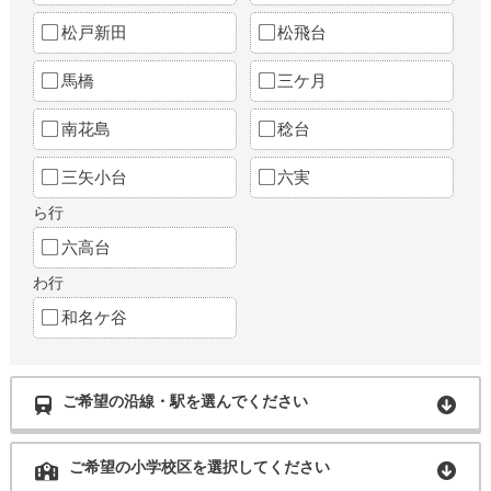
松戸新田
松飛台
馬橋
三ケ月
南花島
稔台
三矢小台
六実
ら行
六高台
わ行
和名ケ谷
ご希望の沿線・駅を選んでください
ご希望の小学校区を選択してください