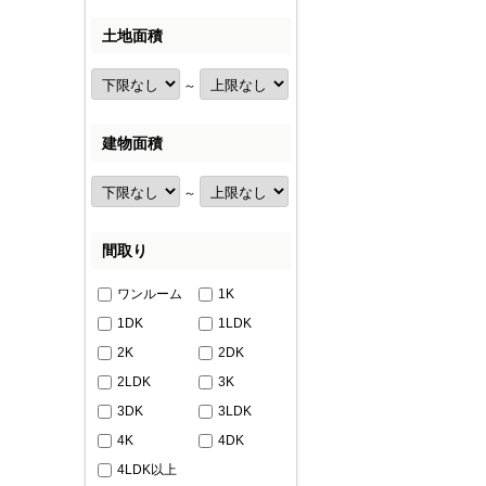
土地面積
～
建物面積
～
間取り
ワンルーム
1K
1DK
1LDK
2K
2DK
2LDK
3K
3DK
3LDK
4K
4DK
4LDK以上