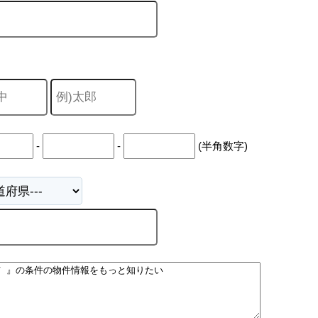
-
-
(半角数字)