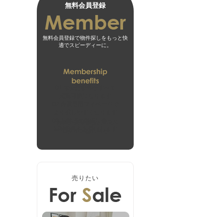
無料会員登録
無料会員登録で物件探しをもっと快
適でスピーディーに。
01
未公開物件がすべて
閲覧可能になります
02
会員専用マイページで
より探しやすくなります
03
お客様の希望に合った
無料会員登録はこちら
新着物件をお届けします
ログインはこちら
売りたい