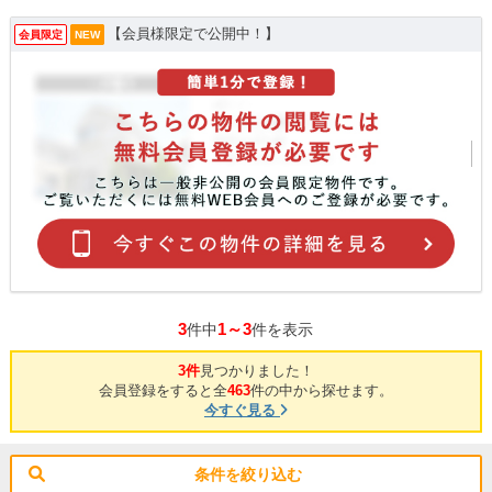
【会員様限定で公開中！】
会員限定
NEW
3
1～3
件中
件を表示
3件
見つかりました！
会員登録をすると全
463
件の中から探せます。
今すぐ見る
条件を絞り込む