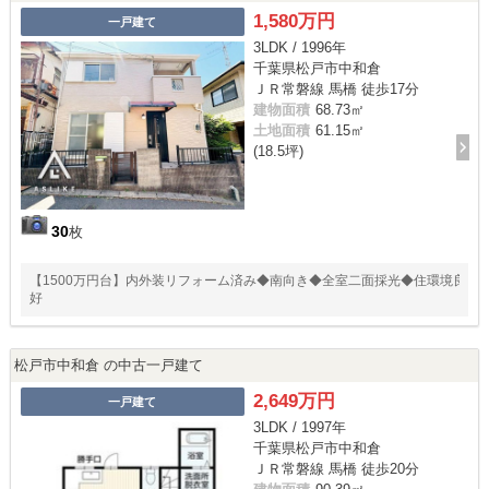
1,580万円
一戸建て
3LDK / 1996年
千葉県松戸市中和倉
ＪＲ常磐線 馬橋 徒歩17分
建物面積
68.73㎡
土地面積
61.15㎡
(18.5坪)
30
枚
【1500万円台】内外装リフォーム済み◆南向き◆全室二面採光◆住環境良
好
松戸市中和倉 の中古一戸建て
2,649万円
一戸建て
3LDK / 1997年
千葉県松戸市中和倉
ＪＲ常磐線 馬橋 徒歩20分