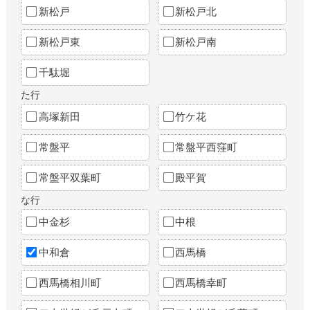
新松戸
新松戸北
新松戸東
新松戸南
千駄堀
た行
高塚新田
竹ケ花
常盤平
常盤平西窪町
常盤平双葉町
殿平賀
な行
中金杉
中根
中和倉
西馬橋
西馬橋相川町
西馬橋幸町