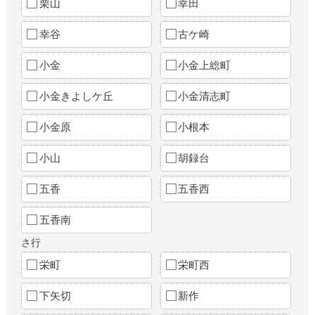
栗山
幸田
幸谷
古ケ崎
小金
小金上総町
小金きよしケ丘
小金清志町
小金原
小根本
小山
胡録台
五香
五香西
五香南
さ行
栄町
栄町西
下矢切
新作