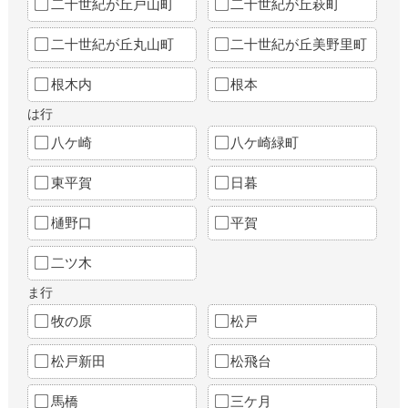
二十世紀が丘戸山町
二十世紀が丘萩町
二十世紀が丘丸山町
二十世紀が丘美野里町
根木内
根本
は行
八ケ崎
八ケ崎緑町
東平賀
日暮
樋野口
平賀
二ツ木
ま行
牧の原
松戸
松戸新田
松飛台
馬橋
三ケ月