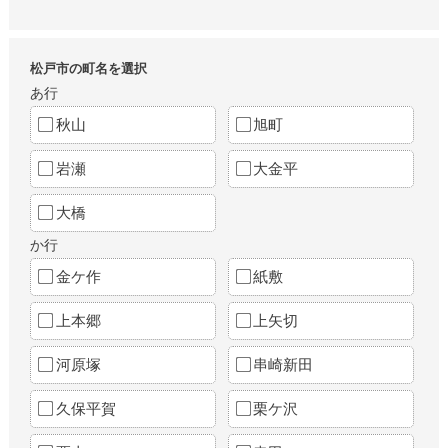
松戸市の町名を選択
あ行
秋山
旭町
岩瀬
大金平
大橋
か行
金ケ作
紙敷
上本郷
上矢切
河原塚
串崎新田
久保平賀
栗ケ沢