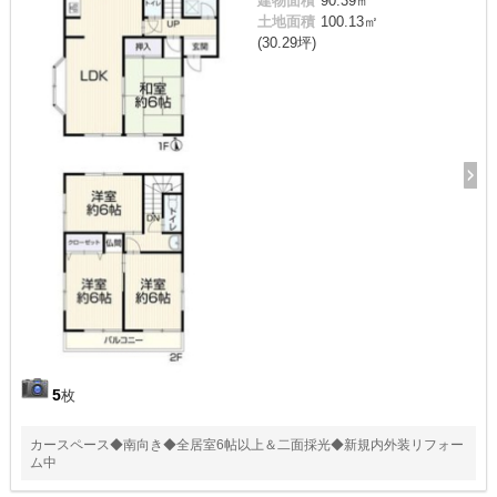
建物面積
90.39㎡
土地面積
100.13㎡
(30.29坪)
5
枚
カースペース◆南向き◆全居室6帖以上＆二面採光◆新規内外装リフォー
ム中