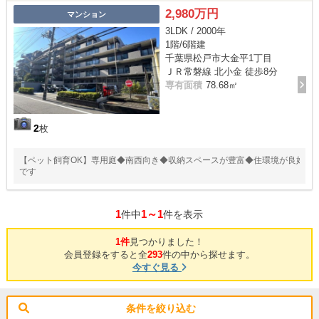
2,980万円
マンション
3LDK / 2000年
1階/6階建
千葉県松戸市大金平1丁目
ＪＲ常磐線 北小金 徒歩8分
専有面積
78.68㎡
2
枚
【ペット飼育OK】専用庭◆南西向き◆収納スペースが豊富◆住環境が良好
です
1
1～1
件中
件を表示
1件
見つかりました！
会員登録をすると全
293
件の中から探せます。
今すぐ見る
条件を絞り込む