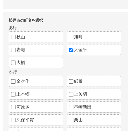
松戸市の町名を選択
あ行
秋山
旭町
岩瀬
大金平
大橋
か行
金ケ作
紙敷
上本郷
上矢切
河原塚
串崎新田
久保平賀
栗山