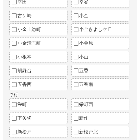
幸田
幸谷
古ケ崎
小金
小金上総町
小金きよしケ丘
小金清志町
小金原
小根本
小山
胡録台
五香
五香西
五香南
さ行
栄町
栄町西
下矢切
新作
新松戸
新松戸北