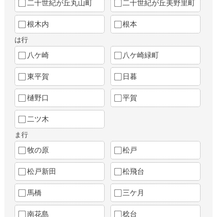
二十世紀が丘丸山町
二十世紀が丘美野里町
根木内
根本
は行
八ケ崎
八ケ崎緑町
東平賀
日暮
樋野口
平賀
二ツ木
ま行
牧の原
松戸
松戸新田
松飛台
馬橋
三ケ月
南花島
稔台