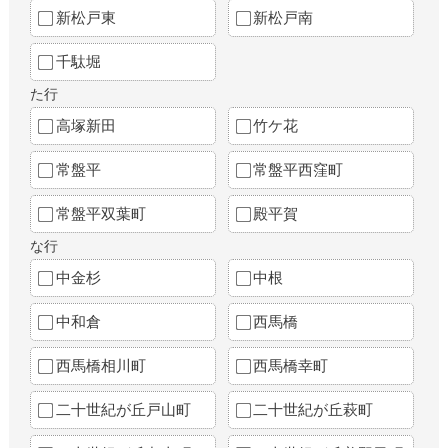
新松戸東
新松戸南
千駄堀
た行
高塚新田
竹ケ花
常盤平
常盤平西窪町
常盤平双葉町
殿平賀
な行
中金杉
中根
中和倉
西馬橋
西馬橋相川町
西馬橋幸町
二十世紀が丘戸山町
二十世紀が丘萩町