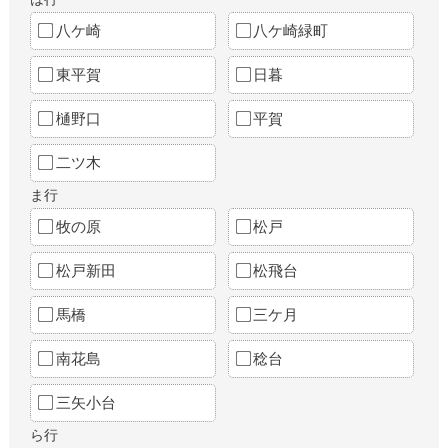
八ケ崎
八ケ崎緑町
東平賀
日暮
樋野口
平賀
二ツ木
ま行
牧の原
松戸
松戸新田
松飛台
馬橋
三ケ月
南花島
稔台
三矢小台
ら行