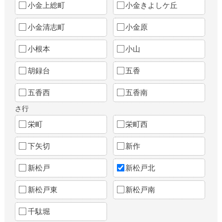
小金上総町
小金きよしケ丘
小金清志町
小金原
小根本
小山
胡録台
五香
五香西
五香南
さ行
栄町
栄町西
下矢切
新作
新松戸
新松戸北
新松戸東
新松戸南
千駄堀