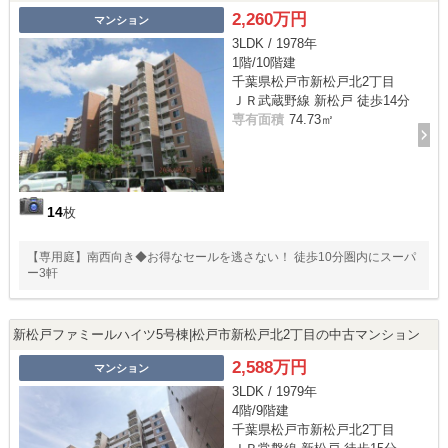
2,260万円
マンション
3LDK / 1978年
1階/10階建
千葉県松戸市新松戸北2丁目
ＪＲ武蔵野線 新松戸 徒歩14分
専有面積
74.73㎡
14
枚
【専用庭】南西向き◆お得なセールを逃さない！ 徒歩10分圏内にスーパ
ー3軒
新松戸ファミールハイツ5号棟|松戸市新松戸北2丁目の中古マンション
2,588万円
マンション
3LDK / 1979年
4階/9階建
千葉県松戸市新松戸北2丁目