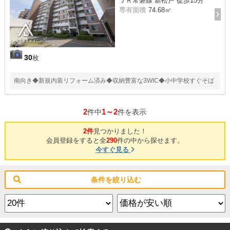
ＪＲ常磐線 新松戸 徒歩15分
専有面積
74.68㎡
30
枚
南向き◆新規内装リフォーム済み◆収納豊富な3WIC◆小中学校すぐそば
2
1～2
件中
件を表示
2件
見つかりました！
会員登録をすると全
290
件の中から探せます。
今すぐ見る
条件を絞り込む