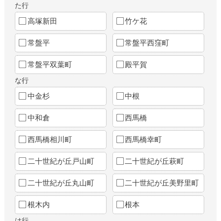
た行
高塚新田
竹ケ花
常盤平
常盤平西窪町
常盤平双葉町
殿平賀
な行
中金杉
中根
中和倉
西馬橋
西馬橋相川町
西馬橋幸町
二十世紀が丘戸山町
二十世紀が丘萩町
二十世紀が丘丸山町
二十世紀が丘美野里町
根木内
根本
は行