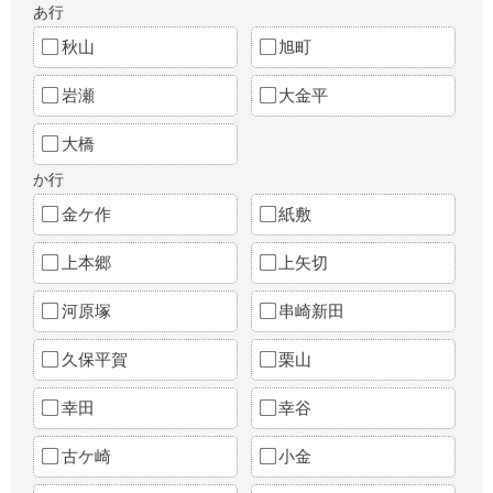
あ行
秋山
旭町
岩瀬
大金平
大橋
か行
金ケ作
紙敷
上本郷
上矢切
河原塚
串崎新田
久保平賀
栗山
幸田
幸谷
古ケ崎
小金