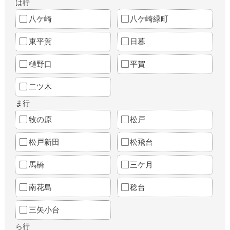
は行
八ケ崎
八ケ崎緑町
東平賀
日暮
樋野口
平賀
二ツ木
ま行
牧の原
松戸
松戸新田
松飛台
馬橋
三ケ月
南花島
稔台
三矢小台
ら行