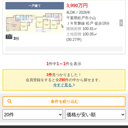
3,990万円
一戸建て
4LDK / 2026年
千葉県松戸市小山
ＪＲ常磐線 松戸 徒歩18分
建物面積
100.81㎡
土地面積
100.05㎡
3
枚
(30.27坪)
1
1～1
件中
件を表示
1件
見つかりました！
会員登録をすると全
290
件の中から探せます。
今すぐ見る
条件を絞り込む