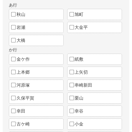
あ行
秋山
旭町
岩瀬
大金平
大橋
か行
金ケ作
紙敷
上本郷
上矢切
河原塚
串崎新田
久保平賀
栗山
幸田
幸谷
古ケ崎
小金