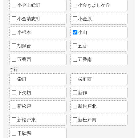
小金上総町
小金きよしケ丘
小金清志町
小金原
小根本
小山
胡録台
五香
五香西
五香南
さ行
栄町
栄町西
下矢切
新作
新松戸
新松戸北
新松戸東
新松戸南
千駄堀