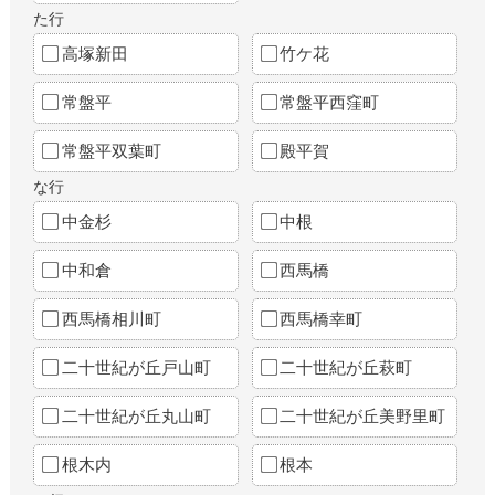
た行
高塚新田
竹ケ花
常盤平
常盤平西窪町
常盤平双葉町
殿平賀
な行
中金杉
中根
中和倉
西馬橋
西馬橋相川町
西馬橋幸町
二十世紀が丘戸山町
二十世紀が丘萩町
二十世紀が丘丸山町
二十世紀が丘美野里町
根木内
根本