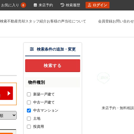
お気に入り
来店予約
検索履歴
ログイン
0
検索
不動産売却
スタッフ紹介
お客様の声
当社について
会員登録
お問い合わせ
検索条件の追加・変更
物件種別
新築一戸建て
中古一戸建て
来店予約・無料相談
中古マンション
土地
投資用