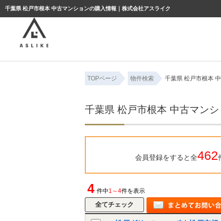
ようこそゲスト様
千葉県 松戸市根本 中古マンションの購入情報｜株式会社アスライク
TOPページ
物件検索
千葉県 松戸市根本 
千葉県 松戸市根本 中古マン
462
会員登録をすると全
4
件中
1～4
件を表示