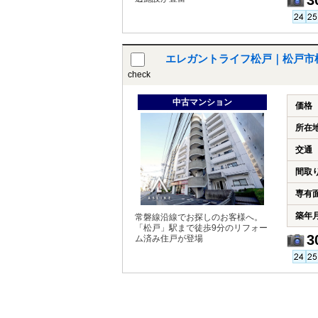
3
エレガントライフ松戸｜松戸市
check
中古マンション
価格
所在
交通
間取
専有
築年
常磐線沿線でお探しのお客様へ。
「松戸」駅まで徒歩9分のリフォー
3
ム済み住戸が登場