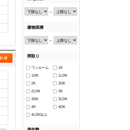
～
建物面積
～
間取り
ワンルーム
1K
1DK
1LDK
2K
2DK
2LDK
3K
3DK
3LDK
4K
4DK
4LDK以上
築年数