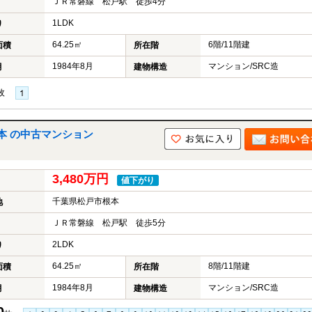
ＪＲ常磐線 松戸駅 徒歩4分
1LDK
り
64.25㎡
6階/11階建
面積
所在階
1984年8月
マンション/SRC造
月
建物構造
枚
本 の中古マンション
3,480万円
値下がり
千葉県松戸市根本
地
ＪＲ常磐線 松戸駅 徒歩5分
2LDK
り
64.25㎡
8階/11階建
面積
所在階
1984年8月
マンション/SRC造
月
建物構造