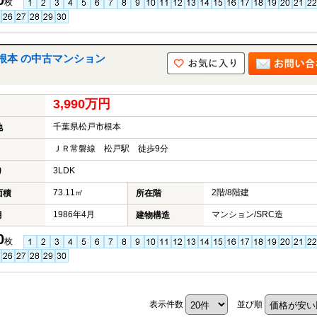
0
枚
根本 の中古マンション
3,990万円
千葉県松戸市根本
地
ＪＲ常磐線 松戸駅 徒歩9分
3LDK
り
73.11㎡
2階/8階建
面積
所在階
1986年4月
マンション/SRC造
月
建物構造
0
枚
表示件数
並び順