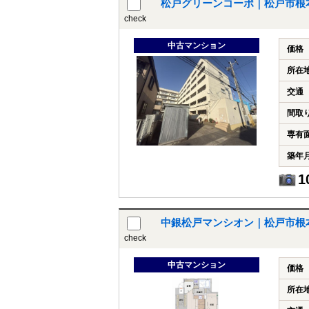
松戸グリーンコーポ｜松戸市根
check
中古マンション
価格
所在
交通
間取
専有
築年
1
中銀松戸マンシオン｜松戸市根
check
中古マンション
価格
所在