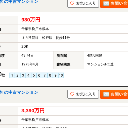
本 の中古マンション
980万円
千葉県松戸市根本
地
ＪＲ常磐線 松戸駅 徒歩11分
2DK
り
43.74㎡
4階/6階建
面積
所在階
1973年4月
マンション/RC造
月
建物構造
0
枚
本 の中古マンション
3,390万円
千葉県松戸市根本
地