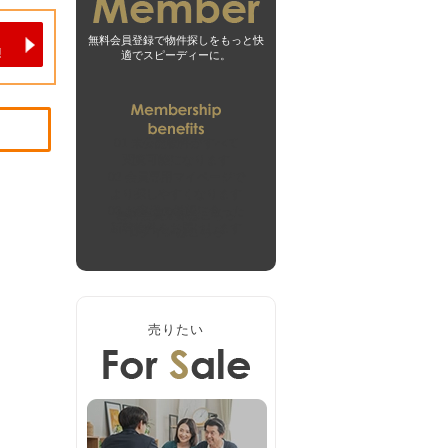
無料会員登録で物件探しをもっと快
適でスピーディーに。
01
未公開物件がすべて
閲覧可能になります
02
会員専用マイページで
より探しやすくなります
03
お客様の希望に合った
無料会員登録はこちら
新着物件をお届けします
ログインはこちら
売りたい