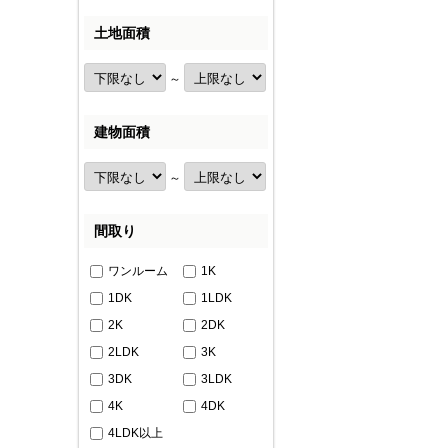
土地面積
～
建物面積
～
間取り
ワンルーム
1K
1DK
1LDK
2K
2DK
2LDK
3K
3DK
3LDK
4K
4DK
4LDK以上