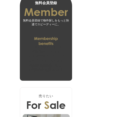
無料会員登録
無料会員登録で物件探しをもっと快
適でスピーディーに。
01
未公開物件がすべて
閲覧可能になります
02
会員専用マイページで
より探しやすくなります
03
お客様の希望に合った
無料会員登録はこちら
新着物件をお届けします
ログインはこちら
売りたい