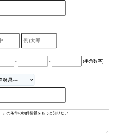
-
-
(半角数字)