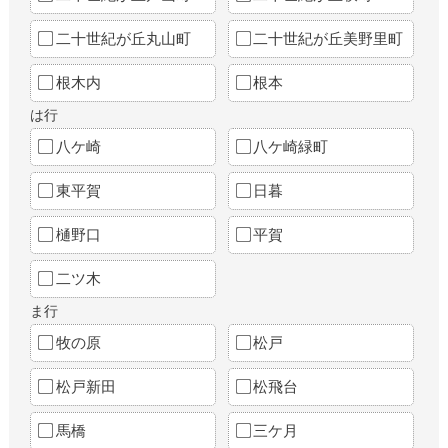
二十世紀が丘丸山町
二十世紀が丘美野里町
根木内
根本
は行
八ケ崎
八ケ崎緑町
東平賀
日暮
樋野口
平賀
二ツ木
ま行
牧の原
松戸
松戸新田
松飛台
馬橋
三ケ月