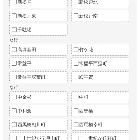
新松戸
新松戸北
新松戸東
新松戸南
千駄堀
た行
高塚新田
竹ケ花
常盤平
常盤平西窪町
常盤平双葉町
殿平賀
な行
中金杉
中根
中和倉
西馬橋
西馬橋相川町
西馬橋幸町
二十世紀が丘戸山町
二十世紀が丘萩町