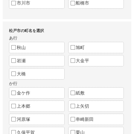
市川市
船橋市
松戸市の町名を選択
あ行
秋山
旭町
岩瀬
大金平
大橋
か行
金ケ作
紙敷
上本郷
上矢切
河原塚
串崎新田
久保平賀
栗山