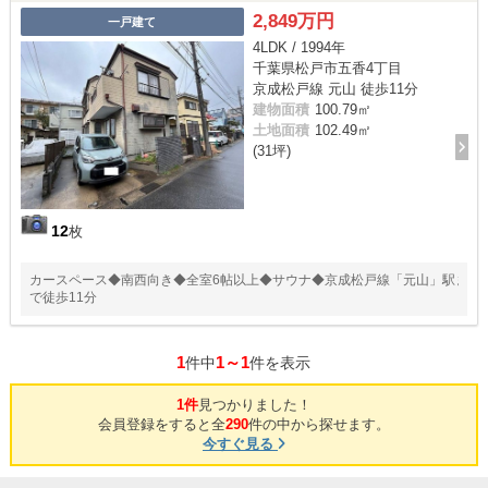
2,849万円
一戸建て
4LDK / 1994年
千葉県松戸市五香4丁目
京成松戸線 元山 徒歩11分
建物面積
100.79㎡
土地面積
102.49㎡
(31坪)
12
枚
カースペース◆南西向き◆全室6帖以上◆サウナ◆京成松戸線「元山」駅ま
で徒歩11分
1
1～1
件中
件を表示
1件
見つかりました！
会員登録をすると全
290
件の中から探せます。
今すぐ見る