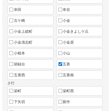
幸田
幸谷
古ケ崎
小金
小金上総町
小金きよしケ丘
小金清志町
小金原
小根本
小山
胡録台
五香
五香西
五香南
さ行
栄町
栄町西
下矢切
新作