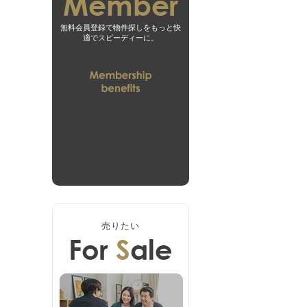
無料会員登録で物件探しをもっと快
適でスピーディーに。
01
未公開物件がすべて
閲覧可能になります
02
会員専用マイページで
より探しやすくなります
03
お客様の希望に合った
無料会員登録はこちら
新着物件をお届けします
ログインはこちら
売りたい