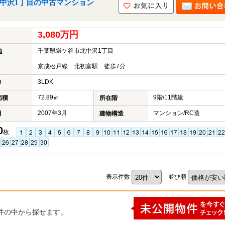
北中沢1丁目の中古マンション
3,080万円
千葉県鎌ケ谷市北中沢1丁目
地
京成松戸線 北初富駅 徒歩7分
3LDK
り
72.89㎡
9階/11階建
面積
所在階
2007年3月
マンション/RC造
月
建物構造
0
枚
表示件数
並び順
件の中から探せます。