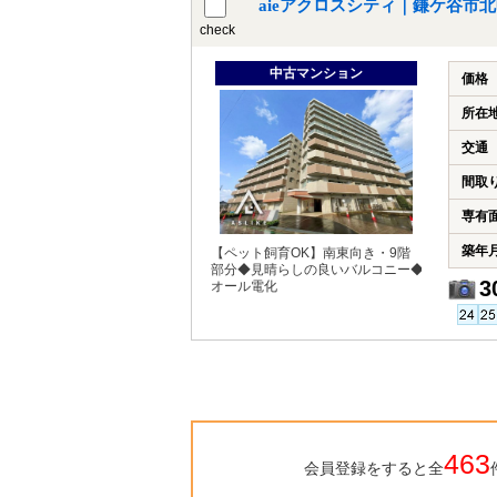
aieアクロスシティ｜鎌ケ谷市
check
中古マンション
価格
所在
交通
間取
専有
築年
【ペット飼育OK】南東向き・9階
部分◆見晴らしの良いバルコニー◆
3
オール電化
463
会員登録をすると全