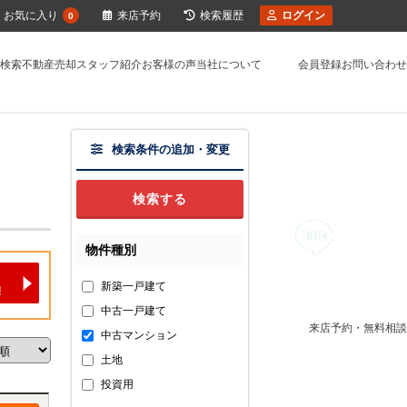
お気に入り
来店予約
検索履歴
ログイン
0
検索
不動産売却
スタッフ紹介
お客様の声
当社について
会員登録
お問い合わせ
検索条件の追加・変更
物件種別
新築一戸建て
中古一戸建て
来店予約・無料相談
中古マンション
土地
投資用