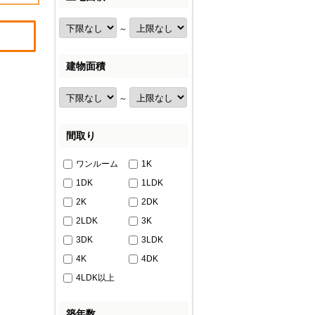
～
建物面積
～
間取り
ワンルーム
1K
1DK
1LDK
2K
2DK
2LDK
3K
3DK
3LDK
4K
4DK
4LDK以上
築年数