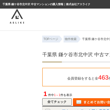
ようこそゲスト様
千葉県 鎌ケ谷市北中沢 中古マンションの購入情報｜株式会社アスライク
TOPページ
物件検索
千葉県 鎌ケ谷市北中
千葉県 鎌ケ谷市北中沢 中古
463
会員登録をすると全
1
件中
1～1
件を表示