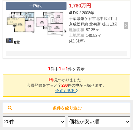
1,780万円
一戸建て
4LDK / 2008年
千葉県鎌ケ谷市北中沢3丁目
京成松戸線 北初富 徒歩13分
建物面積
87.35㎡
土地面積
140.52㎡
(42.51坪)
8
枚
1
1～1
件中
件を表示
1件
見つかりました！
会員登録をすると全
290
件の中から探せます。
今すぐ見る
条件を絞り込む