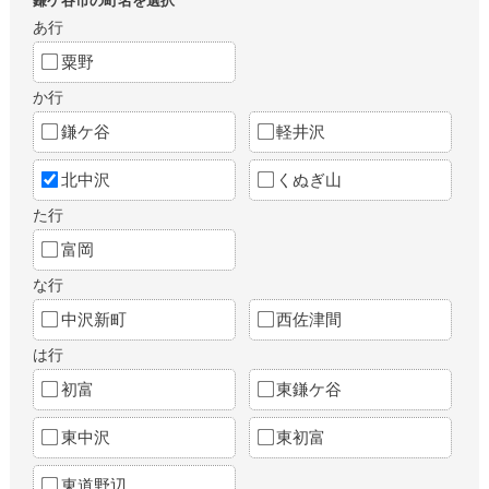
鎌ケ谷市の町名を選択
あ行
粟野
か行
鎌ケ谷
軽井沢
北中沢
くぬぎ山
た行
富岡
な行
中沢新町
西佐津間
は行
初富
東鎌ケ谷
東中沢
東初富
東道野辺