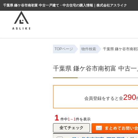
ようこそゲスト様
千葉県 鎌ケ谷市南初富 中古一戸建て・中古住宅の購入情報｜株式会社アスライク
TOPページ
物件検索
千葉県 鎌ケ谷市南初
千葉県 鎌ケ谷市南初富 中古
290
会員登録をすると全
1
件中
1～1
件を表示