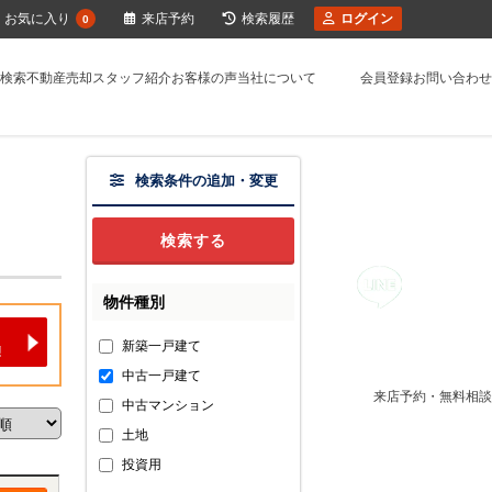
お気に入り
来店予約
検索履歴
ログイン
0
検索
不動産売却
スタッフ紹介
お客様の声
当社について
会員登録
お問い合わせ
検索条件の追加・変更
物件種別
新築一戸建て
中古一戸建て
来店予約・無料相談
中古マンション
土地
投資用