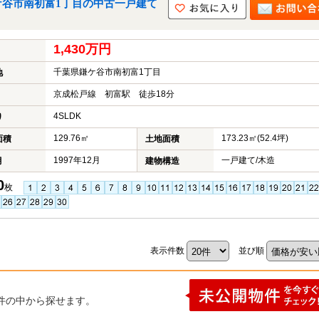
ケ谷市南初富1丁目の中古一戸建て
1,430万円
千葉県鎌ケ谷市南初富1丁目
地
京成松戸線 初富駅 徒歩18分
4SLDK
り
129.76㎡
173.23㎡(52.4坪)
面積
土地面積
1997年12月
一戸建て/木造
月
建物構造
0
枚
表示件数
並び順
件の中から探せます。