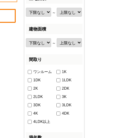
～
建物面積
～
間取り
ワンルーム
1K
1DK
1LDK
2K
2DK
2LDK
3K
3DK
3LDK
4K
4DK
4LDK以上
築年数