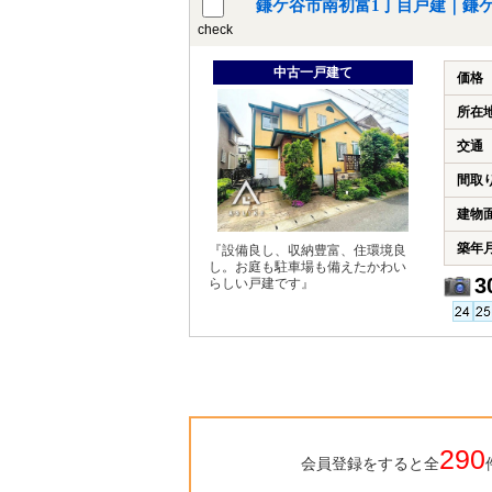
鎌ケ谷市南初富1丁目戸建｜鎌
check
中古一戸建て
価格
所在
交通
間取
建物
築年
『設備良し、収納豊富、住環境良
し。お庭も駐車場も備えたかわい
3
らしい戸建です』
290
会員登録をすると全