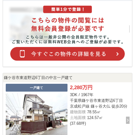
鎌ケ谷市東道野辺6丁目の中古一戸建て
2,280万円
一戸建て
3DK / 1967年
千葉県鎌ケ谷市東道野辺6丁目
京成松戸線 鎌ヶ谷大仏 徒歩20分
建物面積
78.55㎡
土地面積
124.57㎡
(37.68坪)