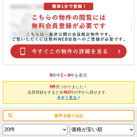
9
1～9
件中
件を表示
9件
見つかりました！
会員登録をすると全
462
件の中から探せます。
今すぐ見る
条件を絞り込む