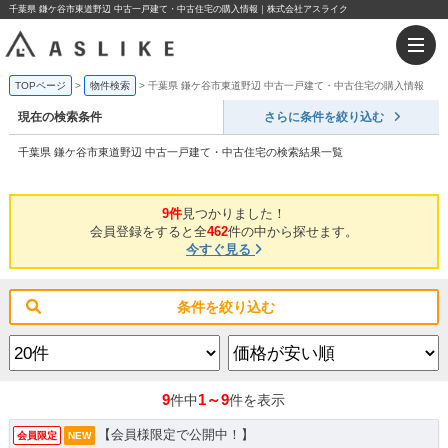
千葉県 鎌ケ谷市東道野辺 中古一戸建て・中古住宅の購入情報｜株式会社アスライク
TOPページ
物件検索
千葉県 鎌ケ谷市東道野辺 中古一戸建て・中古住宅の購入情報
現在の検索条件
さらに条件を絞り込む
千葉県 鎌ケ谷市東道野辺 中古一戸建て・中古住宅の検索結果一覧
9件
見つかりました！
会員登録をすると全
462
件の中から探せます。
今すぐ見る
条件を絞り込む
9
1～9
件中
件を表示
【会員様限定で公開中！】
会員限定
NEW