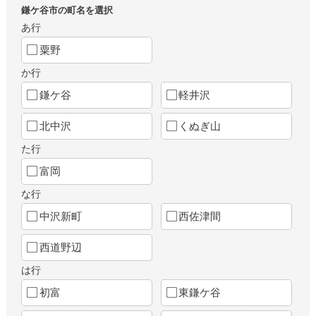
鎌ケ谷市の町名を選択
あ行
粟野
か行
鎌ケ谷
軽井沢
北中沢
くぬぎ山
た行
富岡
な行
中沢新町
西佐津間
西道野辺
は行
初富
東鎌ケ谷