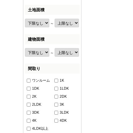
土地面積
～
建物面積
～
間取り
ワンルーム
1K
1DK
1LDK
2K
2DK
2LDK
3K
3DK
3LDK
4K
4DK
4LDK以上