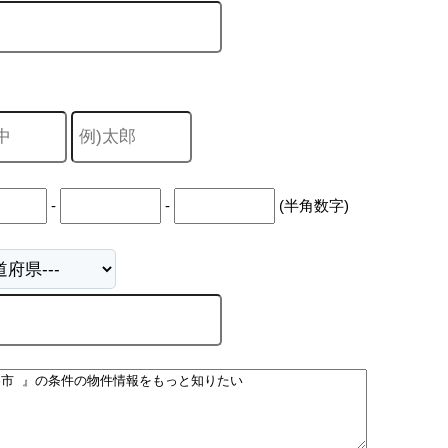
-
-
(半角数字)