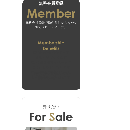
無料会員登録
無料会員登録で物件探しをもっと快
適でスピーディーに。
01
未公開物件がすべて
閲覧可能になります
02
会員専用マイページで
より探しやすくなります
03
お客様の希望に合った
無料会員登録はこちら
新着物件をお届けします
ログインはこちら
売りたい