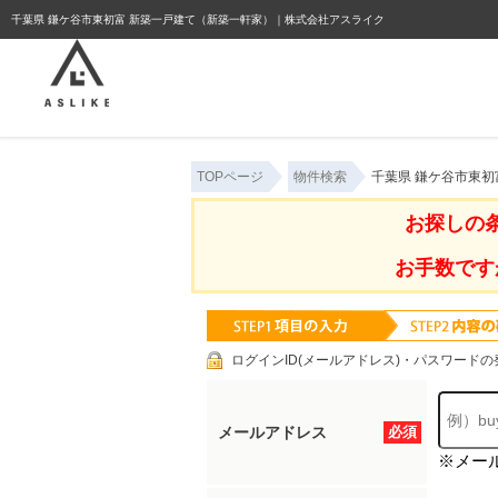
ようこそゲスト様
千葉県 鎌ケ谷市東初富 新築一戸建て（新築一軒家）｜株式会社アスライク
TOPページ
物件検索
千葉県 鎌ケ谷市東
お探しの
お手数です
ログインID(メールアドレス)・パスワードの
メールアドレス
必須
※メー